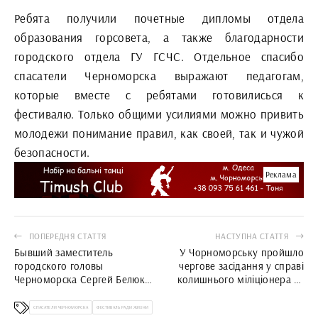
Ребята получили почетные дипломы отдела
образования горсовета, а также благодарности
городского отдела ГУ ГСЧС. Отдельное спасибо
спасатели Черноморска выражают педагогам,
которые вместе с ребятами готовилисься к
фестивалю. Только общими усилиями можно привить
молодежи понимание правил, как своей, так и чужой
безопасности.
Реклама
ПОПЕРЕДНЯ СТАТТЯ
НАСТУПНА СТАТТЯ
Бывший заместитель
У Чорноморську пройшло
городского головы
чергове засідання у справі
Черноморска Сергей Белюк
колишнього міліціонера та
снят с поста главы Ренийской
охоронця В’ячеслава Лазарєва
районной госадминистрации
СПАСАТЕЛИ ЧЕРНОМОРСКА
ФЕСТИВАЛЬ РАДИ ЖИЗНИ