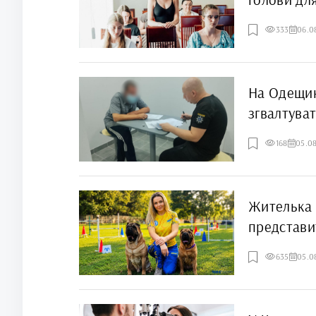
333
06.0
На Одещин
згвалтуват
168
05.0
Жителька 
представит
Rally Obed
635
05.0