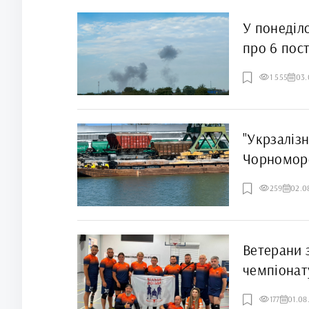
У понеділ
про 6 пос
1 555
03.
"Укрзаліз
Чорномор
259
02.0
Ветерани 
чемпіонат
177
01.08