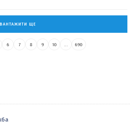
АВАНТАЖИТИ ЩЕ
6
7
8
9
10
...
690
жба