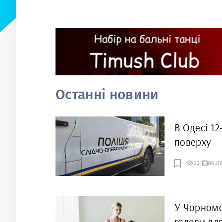
Останні новини
В Одесі 12
поверху
221
06.0
У Чорномо
голови дл