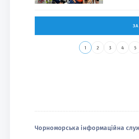
З
1
2
3
4
5
Чорноморська інформаційна слу