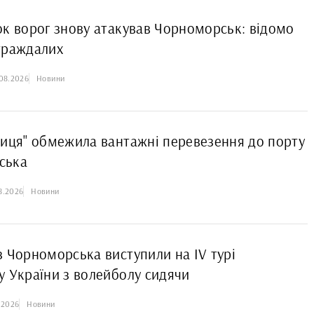
ок ворог знову атакував Чорноморськ: відомо
траждалих
08.2026
Новини
ниця" обмежила вантажні перевезення до порту
ська
8.2026
Новини
з Чорноморська виступили на IV турі
у України з волейболу сидячи
.2026
Новини