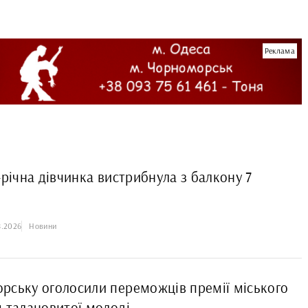
Реклама
-річна дівчинка вистрибнула з балкону 7
8.2026
Новини
рську оголосили переможців премії міського
я талановитої молоді