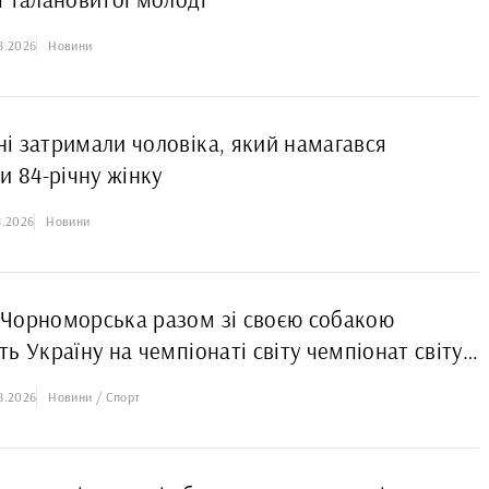
8.2026
Новини
і затримали чоловіка, який намагався
и 84-річну жінку
8.2026
Новини
Чорноморська разом зі своєю собакою
ь Україну на чемпіонаті світу чемпіонат світу з
ience
8.2026
Новини / Спорт