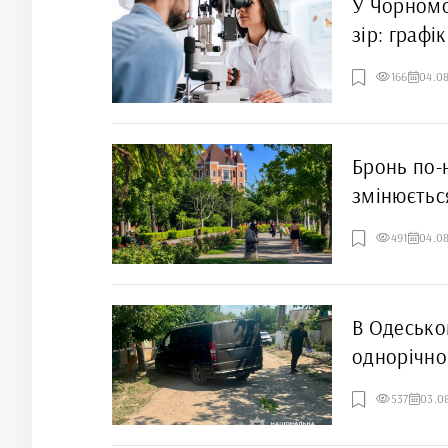
У Чорномо
зір: графі
166
04.0
Бронь по-н
змінюєтьс
року
491
04.0
В Одесько
однорічно
537
03.0