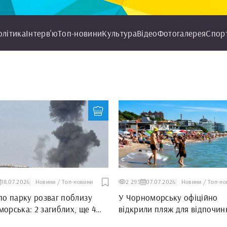
олітика
Інтерв'ю
Топ-новини
Культура
Відео
Фотогалерея
Спор
18.07.2026
Новини / Топ-новини
2 293
07.07.2026
Новини / Топ-но
по парку розваг поблизу
У Чорноморську офіційно
орська: 2 загиблих, ще 4
відкрили пляж для відпочин
аждалих