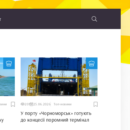
т
вини
201
25.06.2026
Топ-новини
У порту «Чорноморськ» готують
ку
до концесії поромний термінал