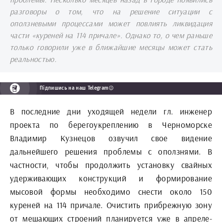
разговоры о том, что на решение ситуации с
оползневыми процессами может повлиять ликвидация
части «куреней на 114 причале». Однако то, о чем раньше
только говорили уже в ближайшие месяцы может стать
реальностью.
Підпишись на наш Telegram😉
В последние дни уходящей недели гл. инженер
проекта по берегоукреплению в Черноморске
Владимир Кузнецов озвучил свое видение
дальнейшего решения проблемы с оползнями. В
частности, чтобы продолжить установку свайных
удерживающих конструкций и формирование
мысовой формы необходимо снести около 150
куреней на 114 причале. Очистить прибрежную зону
от мешающих строений планируется уже в апреле-