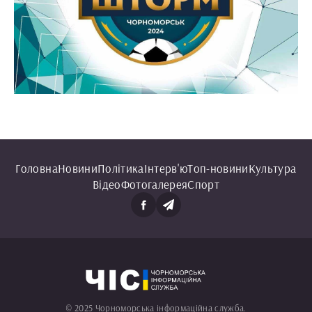
Головна
Новини
Політика
Інтерв'ю
Топ-новини
Культура
Відео
Фотогалерея
Спорт
© 2025 Чорноморська інформаційна служба.