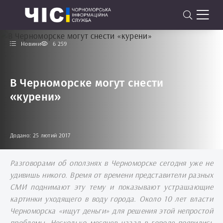
Новини
6 259
В Черноморске могут снести
«курени»
Додано: 25 лютий 2017
Разговорами об оползнях в Черноморске сегодня уже не
удивишь никого. Время от времени представители разных
СМИ поднимают эту тему и показывают устрашающие
картинки уходящего в воду города. Около 10 лет власти
Черноморска «ищут деньги» для решения этой непростой
проблемы. Несколько месяцев назад в городе появились