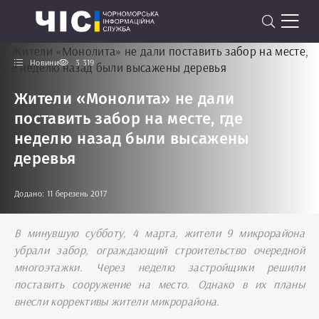
Новини
3 319
Жители «Монолита» не дали
поставить забор на месте, где
неделю назад были высажены
деревья
Додано: 11 березень 2017
В минувшую субботу, 4 марта, жители 9 микрорайона
убрали забор, ограждающий строительство очередной
многоэтажки. Через неделю застройщики решили
поставить сооружение на место. Однако в их планы
внесли коррективы жители микрорайона.