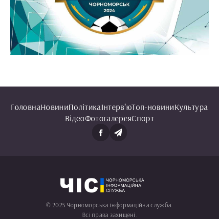
Головна
Новини
Політика
Інтерв'ю
Топ-новини
Культура
Відео
Фотогалерея
Спорт
© 2025 Чорноморська інформаційна служба.
Всі права захищені.