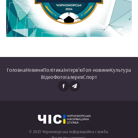
Головна
Новини
Політика
Інтерв'ю
Топ-новини
Культура
Відео
Фотогалерея
Спорт
© 2025 Чорноморська інформаційна служба.
Всі права захищені.