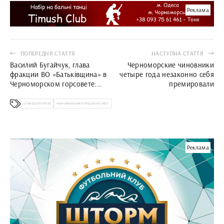
Реклама
ПОПЕРЕДНЯ СТАТТЯ
НАСТУПНА СТАТТЯ
Василий Бугайчук, глава
Черноморские чиновники
фракции ВО «Батьківщина» в
четыре года незаконно себя
Черноморском горсовете:
премировали
«Если мои коллеги по
депутатскому корпусу не
ОТЗЫВ ДЕПУТАТОВ
ЧЕРНОМОРСКИЙ ГОРОДСКОЙ СОВЕТ
поддержат торговую блокаду,
мы можем заблокировать
трибуну»
Реклама