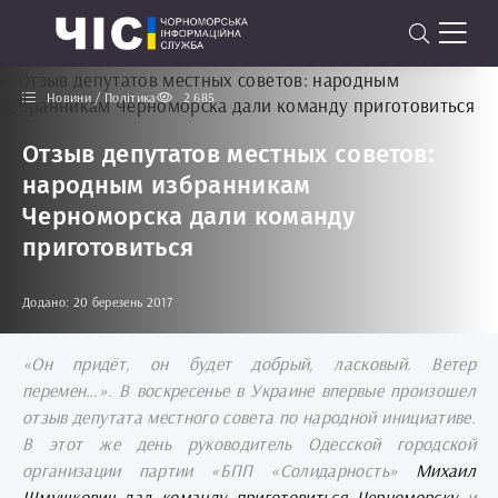
Новини / Політика
2 685
Отзыв депутатов местных советов:
народным избранникам
Черноморска дали команду
приготовиться
Додано: 20 березень 2017
«Он
придёт
, он будет добрый, ласковый. Ветер
перемен…». В воскресенье в Украине впервые произошел
отзыв депутата местного совета по народной инициативе.
В этот же день руководитель Одесской городской
организации партии «БПП «Солидарность»
Михаил
Шмушкович дал команду приготовиться Черноморску
и