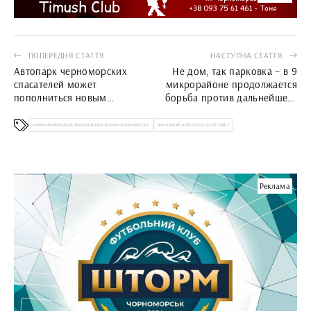
ПОПЕРЕДНЯ СТАТТЯ
НАСТУПНА СТАТТЯ
Автопарк черноморских
Не дом, так парковка – в 9
спасателей может
микрорайоне продолжается
пополниться новым
борьба против дальнейшего
спецтранспортом
строительства
НОРМАТИВНАЯ ДЕНЕЖНАЯ ОЦЕНКА ЗЕМЛИ ЧЕРНОМОРСКА
ЧЕРНОМОРСКИЙ ГОРОДСКОЙ СОВЕТ
Реклама