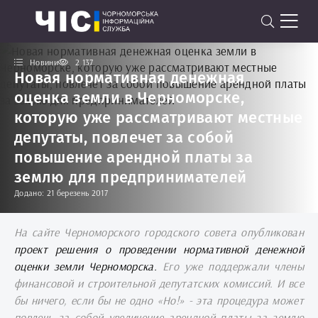
Новини
2 137
Новая нормативная денежная
оценка земли в Черноморске,
которую уже рассматривают местные
депутаты, повлечет за собой
повышение арендной платы за
землю для предпринимателей
Додано: 21 березень 2017
На сайте Черноморского городского совета опубликован
проект решения о проведении нормативной денежной
оценки земли Черноморска.
Его уже поддержали члены
финансовой и строительной депутатских комиссий. И все
бы ничего, если бы не одно «Но!» - эта процедура может
повлечь за собой увеличение арендной платы за землю