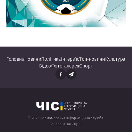
Головна
Новини
Політика
Інтерв'ю
Топ-новини
Культура
Відео
Фотогалерея
Спорт
© 2025 Чорноморська інформаційна служба.
Всі права захищені.