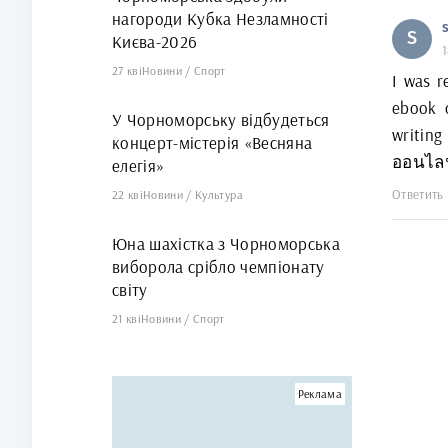
нагороди Кубка Незламності
S
Києва-2026
1
27 кві
Новини
/
Спорт
I was r
ebook o
У Чорноморську відбудеться
writin
концерт-містерія «Весняна
ออนไลน
елегія»
Ответить
22 кві
Новини
/
Культура
Юна шахістка з Чорноморська
виборола срібло чемпіонату
світу
21 кві
Новини
/
Спорт
Реклама