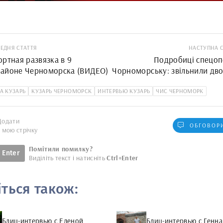
ЕДНЯ СТАТТЯ
НАСТУПНА 
ортная развязка в 9
Подробиці спецопе
айоне Черноморска (ВИДЕО)
Чорноморську: звільнили дво
та маленьку дівчинку, яки
А КУЗАРЬ
КУЗАРЬ ЧЕРНОМОРСК
ИНТЕРВЬЮ КУЗАРЬ
заручники батько дитини
ЧИС ЧЕРНОМОРК
Додати
ОБГОВОРИ
у мою стрічку
Помітили помилку?
Enter
Виділіть текст і натисніть
Ctrl+Enter
іться також:
Блиц-интервью с Еленой
Блиц-интервью с Генн