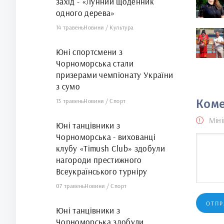
захід - «Лунний щоденник
одного дерева»
14 травень
Новини
/
Культура
Юні спортсмени з
Чорноморська стали
призерами чемпіонату України
з сумо
13 травень
Новини
/
Спорт
Коме
Міні
Юні танцівники з
Чорноморська - вихованці
клубу «Timush Club» здобули
нагороди престижного
Всеукраїнського турніру
07 травень
Новини
/
Спорт
ОТПР
Юні танцівники з
Чорноморська здобули