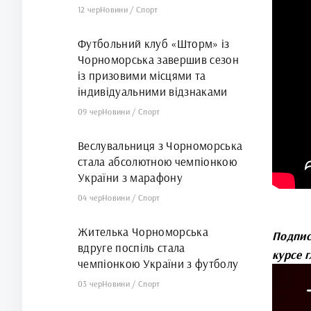
12 чер
Новини
/
Спорт
Футбольний клуб «Шторм» із
Чорноморська завершив сезон
із призовими місцями та
індивідуальними відзнаками
09 чер
Новини
/
Спорт
Веслувальниця з Чорноморська
стала абсолютною чемпіонкою
України з марафону
04 чер
Новини
/
Спорт
Жителька Чорноморська
Подпи
вдруге поспіль стала
курсе 
чемпіонкою України з футболу
03 чер
Новини
/
Спорт