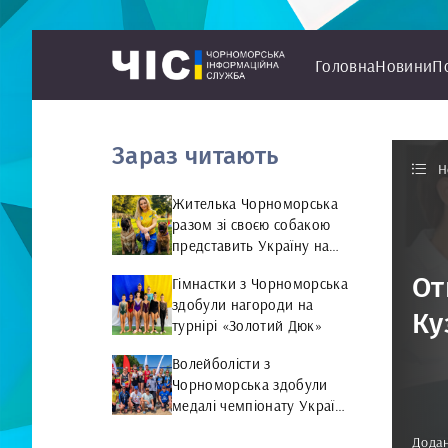
Головна
Новини
П
Зараз читають
Н
Жителька Чорноморська
разом зі своєю собакою
представить Україну на
чемпіонаті світу чемпіонат
От
Гімнастки з Чорноморська
світу з Rally Obedience
здобули нагороди на
Ку
турнірі «Золотий Дюк»
Волейболісти з
Чорноморська здобули
медалі чемпіонату України
та представлятимуть
Додан
країну на міжнародній