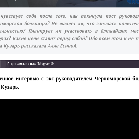
чувствует себя после того, как покинула пост руковод
оморской больницы? Не жалеет ли, что занялась политич
ельностью? Планирует ли участвовать в ближайших ме
рах? Какие цели ставит перед собой? Обо всем этом и не т
а Кузарь рассказала Алле Есиной.
Підпишись на наш Telegram😉
енное интервью с экс-руководителем Черноморской б
 Кузарь.