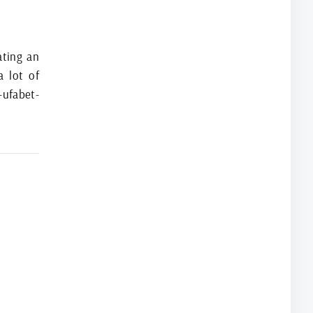
ating an
a lot of
ufabet-