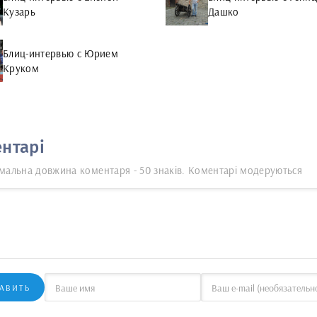
Кузарь
Дашко
Блиц-интервью с Юрием
Круком
нтарі
мальна довжина коментаря - 50 знаків. Коментарі модеруються
АВИТЬ