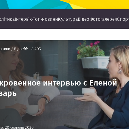
олітика
Інтерв'ю
Топ-новини
Культура
Відео
Фотогалерея
Спор
овини / Відео
8 403
кровенное интервью с Еленой
зарь
о: 20 серпень 2020