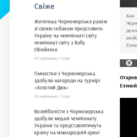
Свіже
арені
Как 
Жителька Чорноморська разом
Черн
зі своєю собакою представить
деят
Україну на чемпіонаті світу
выбо
чемпіонат світу з Rally
Елен
Obedience
05 сер
Новини
/
Спорт
Гімнастки з Чорноморська
Откров
здобули нагороди на турнірі
Еленой
«Золотий Дюк»
30 чер
Новини
/
Спорт
Волейболісти з Чорноморська
здобули медалі чемпіонату
України та представлятимуть
країну на міжнародній арені