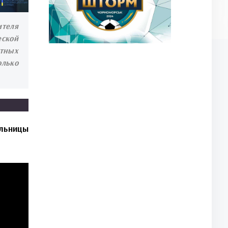
ителя
еской
стных
олько
ольницы