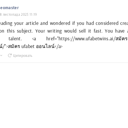
seomaster
8 листопада 2023 11:19
eading your article and wondered if you had considered cre
n this subject. Your writing would sell it fast. You have 
g talent. <a href="https://www.ufabetwins.ai/สมัคร-
์/">สมัคร ufabet ออนไลน์</a>
Цитировать