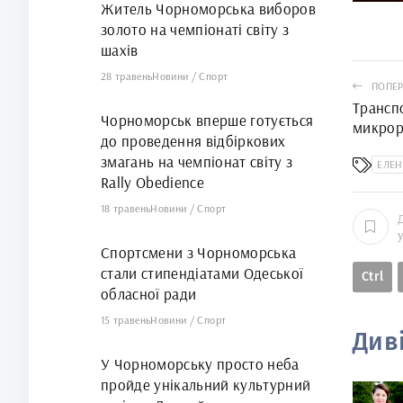
Житель Чорноморська виборов
золото на чемпіонаті світу з
шахів
28 травень
Новини
/
Спорт
ПОПЕР
Трансп
Чорноморськ вперше готується
микрор
до проведення відбіркових
змагань на чемпіонат світу з
ЕЛЕН
Rally Obedience
18 травень
Новини
/
Спорт
Спортсмени з Чорноморська
стали стипендіатами Одеської
Ctrl
обласної ради
15 травень
Новини
/
Спорт
Див
У Чорноморську просто неба
пройде унікальний культурний