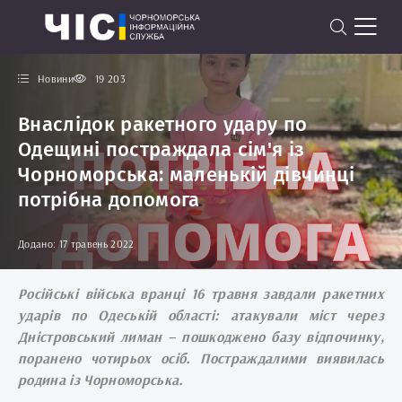
Новини
19 203
Внаслідок ракетного удару по
Одещині постраждала сім'я із
Чорноморська: маленькій дівчинці
потрібна допомога
Додано: 17 травень 2022
Російські війська вранці 16 травня завдали ракетних
ударів по Одеській області: атакували міст через
Дністровський лиман – пошкоджено базу відпочинку,
поранено чотирьох осіб. Постраждалими виявилась
родина із Чорноморська.