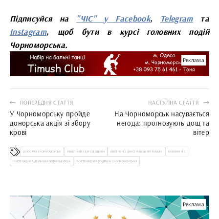
Підписуйся на
"ЧІС" у Facebook
,
Telegram
та
Instagram
, щоб бути в курсі головних подій
Чорноморська.
Реклама
ПОПЕРЕДНЯ СТАТТЯ
НАСТУПНА СТАТТЯ
У Чорноморську пройде
На Чорноморськ насувається
донорська акція зі збору
негода: прогнозують дощ та
крові
вітер
ДОПОМОГА ЧОРНОМОРСЬК
РАКЕТНИЙ УДАР ОДЕЩИНА
МІСТ ЧЕРЕЗ ДНІСТРОВСЬКИЙ ЛИМАН
НОВИНИ ЧІС
ПОСТРАЖДАЛА ДІВЧИНКА ЧОРНОМОРСЬК
ПОСТРАЖДАЛА РОДИНА ІЗ ЧОРНОМОРСЬКА
Реклама