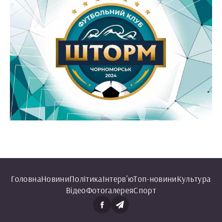
Головна
Новини
Політика
Інтерв'ю
Топ-новини
Культура
Відео
Фотогалерея
Спорт