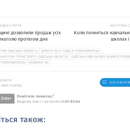
ЕДНЯ СТАТТЯ
НАСТУПНА 
щині дозволили продаж усіх
Коли почнеться навчальни
алкоголю протягом дня
школах і
ГОИ ОДЕСЬКА ОБЛАСТЬ
ДОРОГА М 27 ОДЕСА-ЧОРНОМОРСЬК
НЯ РУХУ ТРАНСПОРТУ ОДЕСЬКА ОБЛАСТЬ
ОДЕСЬКА ВІЙСЬКОВА АДМІНІСТРАЦІ
 ЧОРНОМОРСЬК
НОВИНИ ЧІС
Додати
ОБГОВОРИ
у мою стрічку
Помітили помилку?
Enter
Виділіть текст і натисніть
Ctrl+Enter
іться також: