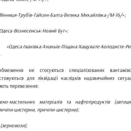
«Вінниця-Трубів-Гайсин-Балта-Велика Михайлівка-/М-16/»;
«Одеса-Вознесенськ-Новий Буг»;
 «Одеса-Іванівка-Ананьїв-Піщана-Хащувате-Колодисте-Ри
.
бмеження не стосуються спеціалізованих вантажіво
стовуються для ліквідації наслідків надзвичайних ситуа
юють перевезення:
вно-мастильних матеріалів та нафтопродуктів (автоци
ичіпи-цистерни, причіпи-цистерни);
 (зерновози);