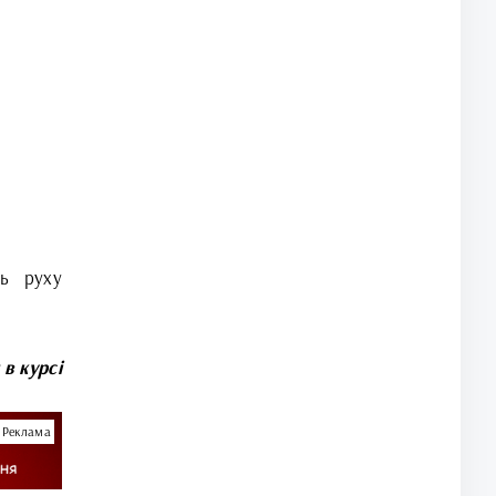
нь руху
 в курсі
Реклама