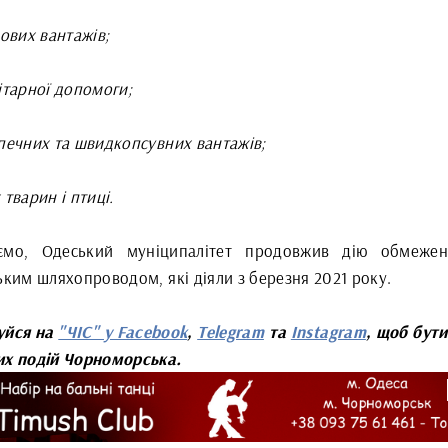
кових вантажів;
ітарної допомоги;
зпечних та швидкопсувних вантажів;
 тварин і птиці.
ємо, Одеський муніципалітет продовжив дію обмеже
ьким шляхопроводом, які діяли з березня 2021 року.
уйся на
"ЧІС" у Facebook
,
Telegram
та
Instagram
, щоб бути
их подій Чорноморська.