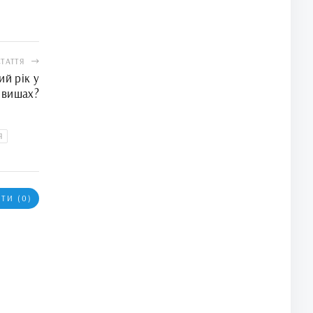
СТАТТЯ
й рік у
 вишах?
Я
ТИ (0)