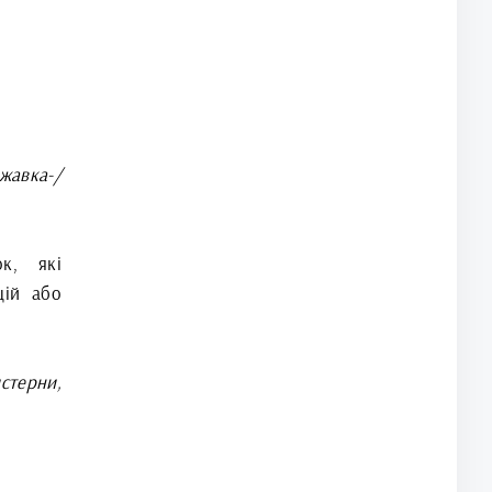
жавка-/
к, які
цій або
стерни,