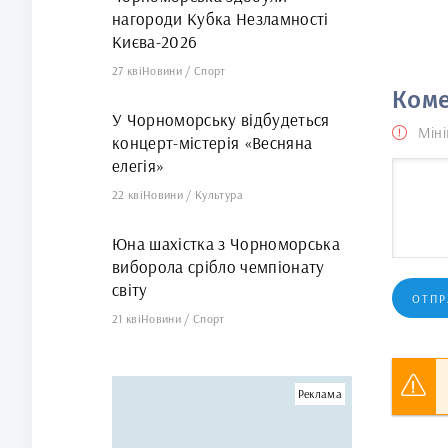
нагороди Кубка Незламності
Києва-2026
27 кві
Новини
/
Спорт
Коме
У Чорноморську відбудеться
Міні
концерт-містерія «Весняна
елегія»
22 кві
Новини
/
Культура
Юна шахістка з Чорноморська
виборола срібло чемпіонату
світу
ОТПР
21 кві
Новини
/
Спорт
Реклама