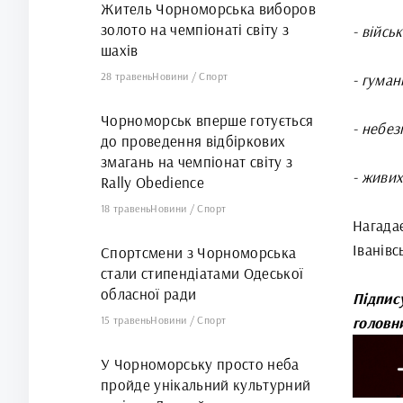
Житель Чорноморська виборов
золото на чемпіонаті світу з
- війсь
шахів
28 травень
Новини
/
Спорт
- гуман
Чорноморськ вперше готується
- небе
до проведення відбіркових
змагань на чемпіонат світу з
- живих
Rally Obedience
18 травень
Новини
/
Спорт
Нагада
Іванівс
Спортсмени з Чорноморська
стали стипендіатами Одеської
обласної ради
Підпис
15 травень
Новини
/
Спорт
головн
У Чорноморську просто неба
пройде унікальний культурний