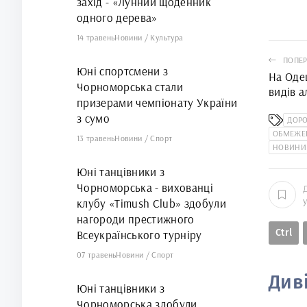
захід - «Лунний щоденник
одного дерева»
14 травень
Новини
/
Культура
ПОПЕР
Юні спортсмени з
На Оде
Чорноморська стали
видів 
призерами чемпіонату України
з сумо
ДОРО
ОБМЕЖЕН
13 травень
Новини
/
Спорт
НОВИНИ
Юні танцівники з
Чорноморська - вихованці
клубу «Timush Club» здобули
нагороди престижного
Ctrl
Всеукраїнського турніру
07 травень
Новини
/
Спорт
Див
Юні танцівники з
Чорноморська здобули