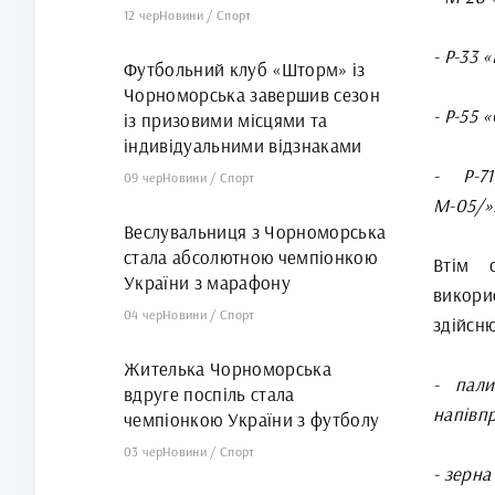
12 чер
Новини
/
Спорт
- Р-33 
Футбольний клуб «Шторм» із
Чорноморська завершив сезон
- Р-55 
із призовими місцями та
індивідуальними відзнаками
- Р-71
09 чер
Новини
/
Спорт
М-05/»
Веслувальниця з Чорноморська
стала абсолютною чемпіонкою
Втім о
України з марафону
викори
04 чер
Новини
/
Спорт
здійсн
Жителька Чорноморська
- пали
вдруге поспіль стала
напівпр
чемпіонкою України з футболу
03 чер
Новини
/
Спорт
- зерна