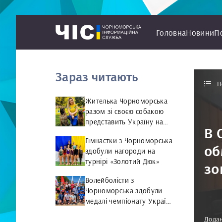
Головна
Новини
П
Зараз читають
Н
Жителька Чорноморська
разом зі своєю собакою
представить Україну на
В 
чемпіонаті світу чемпіонат
Гімнастки з Чорноморська
світу з Rally Obedience
об
здобули нагороди на
турнірі «Золотий Дюк»
зо
Волейболісти з
Чорноморська здобули
медалі чемпіонату України
та представлятимуть
Додан
країну на міжнародній