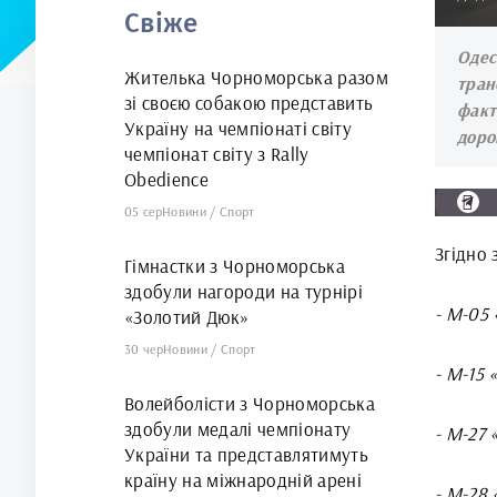
Свіже
арені
Оде
Жителька Чорноморська разом
тран
зі своєю собакою представить
факт
Україну на чемпіонаті світу
доро
чемпіонат світу з Rally
Obedience
05 сер
Новини
/
Спорт
Згідно
Гімнастки з Чорноморська
здобули нагороди на турнірі
- М-05 
«Золотий Дюк»
30 чер
Новини
/
Спорт
- М-15 
Волейболісти з Чорноморська
здобули медалі чемпіонату
- М-27
України та представлятимуть
країну на міжнародній арені
- М-28