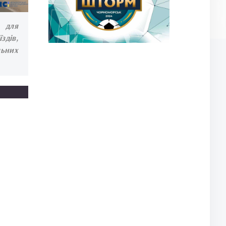
 для
здів,
льних