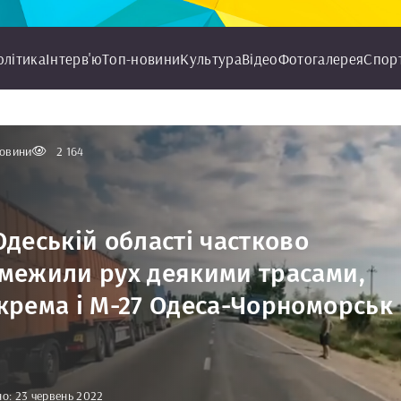
олітика
Інтерв'ю
Топ-новини
Культура
Відео
Фотогалерея
Спор
овини
2 164
Одеській області частково
межили рух деякими трасами,
крема і М-27 Одеса-Чорноморськ
о: 23 червень 2022