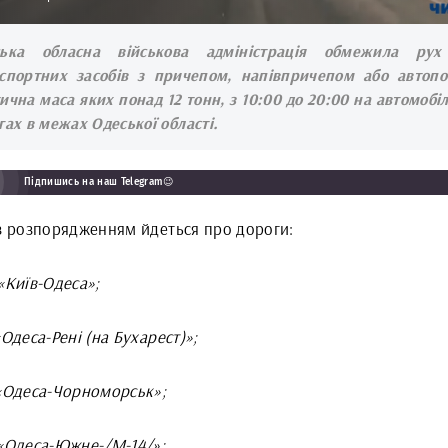
ська обласна військова адміністрація обмежила рух
спортних засобів з причепом, напівпричепом або автопої
ична маса яких понад 12 тонн, з 10:00 до 20:00 на автомобі
гах в межах Одеської області.
Підпишись на наш Telegram😉
 з розпорядженням йдеться про дороги:
«Київ-Одеса»;
«Одеса-Рені (на Бухарест)»;
 «Одеса-Чорноморськ»;
 «Одеса-Южне-/М-14/»;