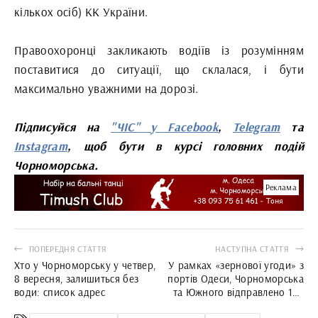
кількох осіб) КК України.
Правоохоронці закликають водіїв із розумінням
поставитися до ситуації, що склалася, і бути
максимально уважними на дорозі.
Підписуйся на
"ЧІС" у Facebook
,
Telegram
та
Instagram
, щоб бути в курсі головних подій
Чорноморська.
Реклама
ПОПЕРЕДНЯ СТАТТЯ
НАСТУПНА СТАТТЯ
Хто у Чорноморську у четвер,
У рамках «зернової угоди» з
8 вересня, залишиться без
портів Одеси, Чорноморська
води: список адрес
та Южного відправлено 102
судна