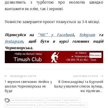
дозволяють з турботою про екологію швидко
вантажити як олію, так і зернові.
Повністю завершити проєкт планується за 3-4 місяці.
Підписуйся на
"ЧІС" у Facebook
,
Telegram
та
Instagram
, щоб бути в курсі головних подій
Чорноморська.
Реклама
ПОПЕРЕДНЯ СТАТТЯ
НАСТУПНА СТАТТЯ
1 вересня святкових лінійок у
В Олександрівці та Бурлачій
школах Чорноморська не
Балці ухвалили список вулиць,
буде
які підлягають
перейменуванню
ІНВЕСТИЦІЙНИЙ ПРОЄКТ ПОРТ ЧОРНОМОРСЬК
ПОРТ ЧОРНОМОРСЬК
ДВОСТОРОННІЙ ПІРС
ДВОСТОРОННІЙ ПІРС ПОРТ ЧОРНОМОРСЬК
RISOIL
RISOIL ПОРТ ЧОРНОМОРСЬК
НОВИНИ ЧОРНОМОРСЬК