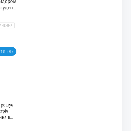
ридором
суден з
орськ" і
денний"
ЕРНЕННЯ
ТИ (0)
прошує
стріч
ння в