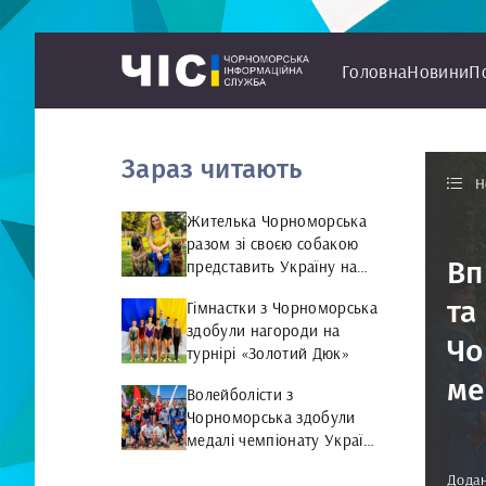
Головна
Новини
П
Зараз читають
Н
Жителька Чорноморська
разом зі своєю собакою
Вп
представить Україну на
чемпіонаті світу чемпіонат
та
Гімнастки з Чорноморська
світу з Rally Obedience
здобули нагороди на
Чо
турнірі «Золотий Дюк»
ме
Волейболісти з
Чорноморська здобули
медалі чемпіонату України
та представлятимуть
Додан
країну на міжнародній