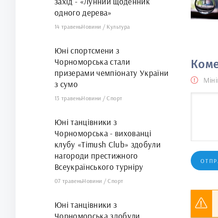
захід - «Лунний щоденник
одного дерева»
14 травень
Новини
/
Культура
Юні спортсмени з
Чорноморська стали
Коме
призерами чемпіонату України
Міні
з сумо
13 травень
Новини
/
Спорт
Юні танцівники з
Чорноморська - вихованці
клубу «Timush Club» здобули
нагороди престижного
ОТПР
Всеукраїнського турніру
07 травень
Новини
/
Спорт
Юні танцівники з
Чорноморська здобули