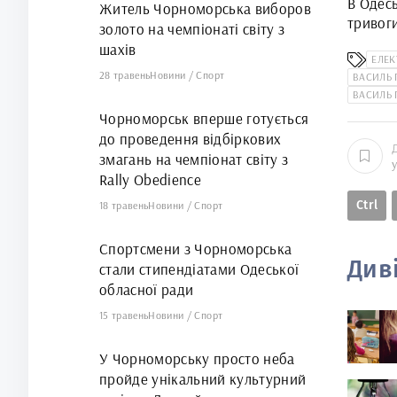
В Одесь
Житель Чорноморська виборов
тривог
золото на чемпіонаті світу з
відомо
шахів
ЕЛЕ
28 травень
Новини
/
Спорт
ВАСИЛЬ 
ВАСИЛЬ 
Чорноморськ вперше готується
до проведення відбіркових
змагань на чемпіонат світу з
Rally Obedience
Ctrl
18 травень
Новини
/
Спорт
Спортсмени з Чорноморська
Див
стали стипендіатами Одеської
обласної ради
15 травень
Новини
/
Спорт
У Чорноморську просто неба
пройде унікальний культурний