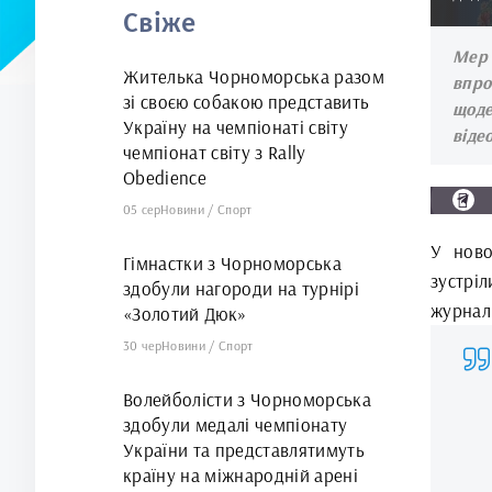
Свіже
арені
Мер 
Жителька Чорноморська разом
впро
зі своєю собакою представить
щоде
Україну на чемпіонаті світу
віде
чемпіонат світу з Rally
Obedience
05 сер
Новини
/
Спорт
У ново
Гімнастки з Чорноморська
зустрі
здобули нагороди на турнірі
журналі
«Золотий Дюк»
30 чер
Новини
/
Спорт
Волейболісти з Чорноморська
здобули медалі чемпіонату
України та представлятимуть
країну на міжнародній арені