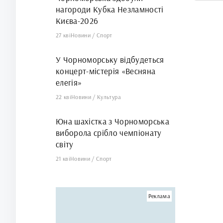
нагороди Кубка Незламності
Києва-2026
27 кві
Новини
/
Спорт
У Чорноморську відбудеться
концерт-містерія «Весняна
елегія»
22 кві
Новини
/
Культура
Юна шахістка з Чорноморська
виборола срібло чемпіонату
світу
21 кві
Новини
/
Спорт
Реклама