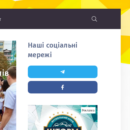
т
Наші соціальні
мережі
лів
Реклама