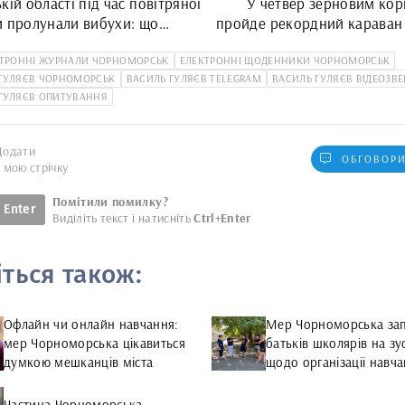
кій області під час повітряної
У четвер зерновим ко
и пролунали вибухи: що
пройде рекордний караван 
портів "Одеса", "Чорном
КТРОННІ ЖУРНАЛИ ЧОРНОМОРСЬК
ЕЛЕКТРОННІ ЩОДЕННИКИ ЧОРНОМОРСЬК
"Пів
ГУЛЯЄВ ЧОРНОМОРСЬК
ВАСИЛЬ ГУЛЯЄВ TELEGRAM
ВАСИЛЬ ГУЛЯЄВ ВІДЕОЗВ
ГУЛЯЄВ ОПИТУВАННЯ
Додати
ОБГОВОРИ
у мою стрічку
Помітили помилку?
Enter
Виділіть текст і натисніть
Ctrl+Enter
іться також:
Офлайн чи онлайн навчання:
Мер Чорноморська за
мер Чорноморська цікавиться
батьків школярів на зу
думкою мешканців міста
щодо організації навча
умовах війни
Частина Чорноморська