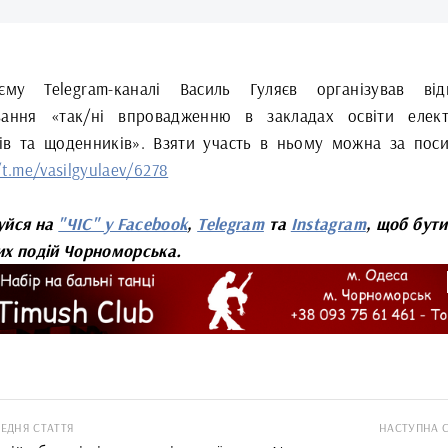
му Telegram-каналі Василь Гуляєв організував від
вання «так/ні впровадженню в закладах освіти елек
ів та щоденників». Взяти участь в ньому можна за пос
/t.me/vasilgyulaev/6278
уйся на
"ЧІС" у Facebook
,
Telegram
та
Instagram
, щоб бути
их подій Чорноморська.
ЕДНЯ СТАТТЯ
НАСТУПНА 