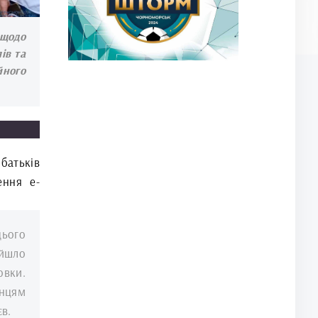
 щодо
ів та
йного
батьків
ення е-
цього
ойшло
овки.
нцям
в.