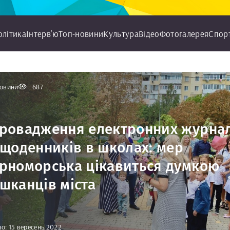
олітика
Інтерв'ю
Топ-новини
Культура
Відео
Фотогалерея
Спор
овини
687
ровадження електронних журна
 щоденників в школах: мер
рноморська цікавиться думкою
шканців міста
о: 15 вересень 2022