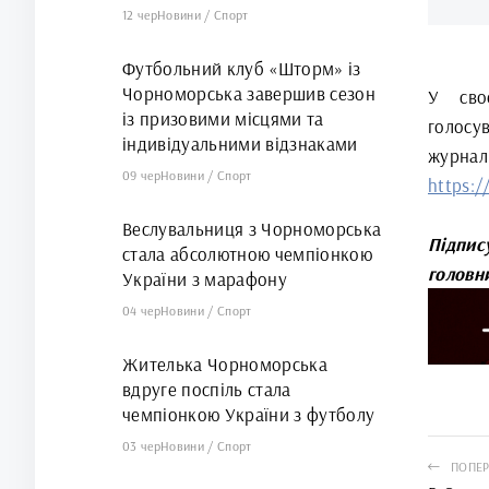
12 чер
Новини
/
Спорт
Футбольний клуб «Шторм» із
Чорноморська завершив сезон
У своє
із призовими місцями та
голосу
індивідуальними відзнаками
журнал
09 чер
Новини
/
Спорт
https:/
Веслувальниця з Чорноморська
Підпис
стала абсолютною чемпіонкою
головн
України з марафону
04 чер
Новини
/
Спорт
Жителька Чорноморська
вдруге поспіль стала
чемпіонкою України з футболу
03 чер
Новини
/
Спорт
ПОПЕР