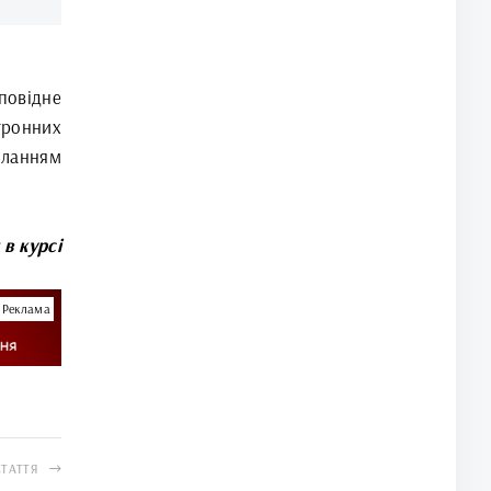
повідне
тронних
иланням
 в курсі
Реклама
СТАТТЯ