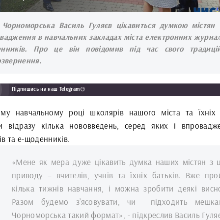
Чорноморська Василь Гуляєв цікавиться думкою містян
вадження в навчальних закладах міста електронних журнал
нників. Про це він повідомив під час свого традиці
озвернення.
Підпишись на наш Telegram😉
му навчальному році школярів нашого міста та їхніх 
ли відразу кілька нововведень, серед яких і впровадж
в та е-щоденників.
«Мене як мера дуже цікавить думка наших містян з 
приводу – вчителів, учнів та їхніх батьків. Вже пр
кілька тижнів навчання, і можна зробити деякі висн
Разом будемо з’ясовувати, чи підходить мешка
Чорноморська такий формат», - підкреслив Василь Гуляє