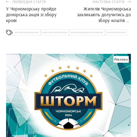
ПОПЕРЕДНЯ СТАТТЯ
НАСТУПНА СТАТТЯ
У Чорноморську пройде
Жителів Чорноморська
донорська акція зі збору
закликають долучитись до
крові
збору коштів на
дороговартісну операцію для
Оксани Загорулько
ЧОРНОМОРСЬКВОДОКАНАЛ
ВОДОКАНАЛ ЧОРНОМОРСЬК
ВІДКЛЮЧЕННЯ ВОДИ ЧОРНОМОРСЬК
ВОДА ЧОРНОМОРСЬК
Реклама