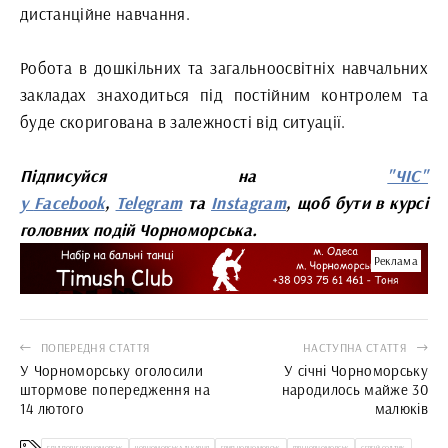
дистанційне навчання.
Робота в дошкільних та загальноосвітніх навчальних
закладах знаходиться під постійним контролем та
буде скоригована в залежності від ситуації.
Підписуйся на
"ЧІС"
у
Facebook
,
Telegram
та
Instagram
, щоб бути в курсі
головних подій Чорноморська.
Реклама
ПОПЕРЕДНЯ СТАТТЯ
НАСТУПНА СТАТТЯ
У Чорноморську оголосили
У січні Чорноморську
штормове попередження на
народилось майже 30
14 лютого
малюків