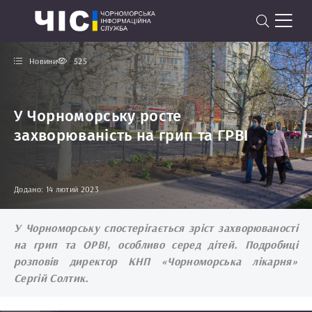
Новини
525
У Чорноморську росте
захворюваність на грип та ГРВІ
Додано: 14 лютий 2023
У Чорноморську спостерігається зріст захворюваності
на грип та ОРВІ, особливо серед дітей. Подробиці
розповів директор КНП «Чорноморська лікарня»
Сергій Солтик.