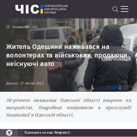
Новини
412
Житель Одещини наживався на
волонтерах та військових, продаючи
неіснуючі авто
Додано: 27 лютий 2023
58-річного мешканця Одеської області викрили на
шахрайстві. Подробиці повідомили в пресслужбі
Нацполіції в Одеській області.
Підпишись на наш Telegram😉