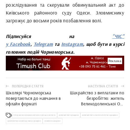
розслідування та скерували обвинувальний акт до
Київського районного суду Одеси. Зловмиснику
загрожує до восьми років позбавлення волі.
Підписуйся на
"ЧІС"
у
Facebook
,
Telegram
та
Instagram
, щоб бути в курсі
головних подій Чорноморська.
Реклама
ПОПЕРЕДНЯ СТАТТЯ
НАСТУПНА СТАТТЯ
Школярі Чорноморська
Шахрайство з виплатами по
повертаються до навчання в
безробіттю: житель
офлайн форматі
Великодолинської ОТГ
виплатить 34 тис. грн штрафу
ПРОДАЖ НЕІСНУЮЧИХ АВТІВОК ОДЕСЬКА ОБЛАСТЬ
ШАХРАЙСТВО ОДЕЩИНА
ШАХРАЙСТВО НА ВОЛОНТЕРСТВІ ОДЕЩИНА
ШАХРАЙСТВО НА ВІЙСЬКОВИХ ОДЕЩИНА
НОВИНИ ОДЕЩИНА