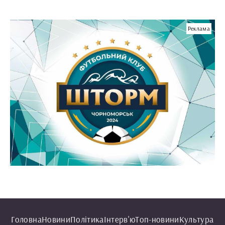
Реклама
Головна
Новини
Політика
Інтерв'ю
Топ-новини
Культура