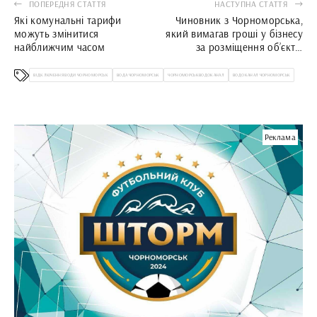
ПОПЕРЕДНЯ СТАТТЯ
НАСТУПНА СТАТТЯ
Які комунальні тарифи
Чиновник з Чорноморська,
можуть змінитися
який вимагав гроші у бізнесу
найближчим часом
за розміщення об’єктів
торгівлі, предстане перед
судом
ВІДКЛЮЧЕННЯ ВОДИ ЧОРНОМОРСЬК
ВОДА ЧОРНОМОРСЬК
ЧОРНОМОРСЬКВОДОКАНАЛ
ВОДОКАНАЛ ЧОРНОМОРСЬК
Реклама