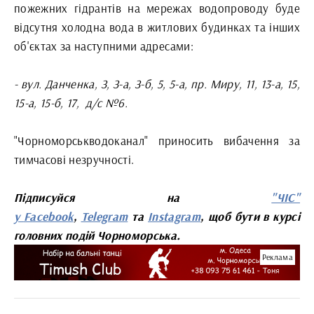
пожежних гідрантів на мережах водопроводу буде
відсутня холодна вода в житлових будинках та інших
об'єктах за наступними адресами:
- вул. Данченка, З, З-а, З-б, 5, 5-а, пр. Миру, 11, 13-а, 15,
15-а, 15-б, 17, д/с №6.
"Чорноморськводоканал" приносить вибачення за
тимчасові незручності.
Підписуйся на
"ЧІС"
у
Facebook
,
Telegram
та
Instagram
, щоб бути в курсі
головних подій Чорноморська.
Реклама