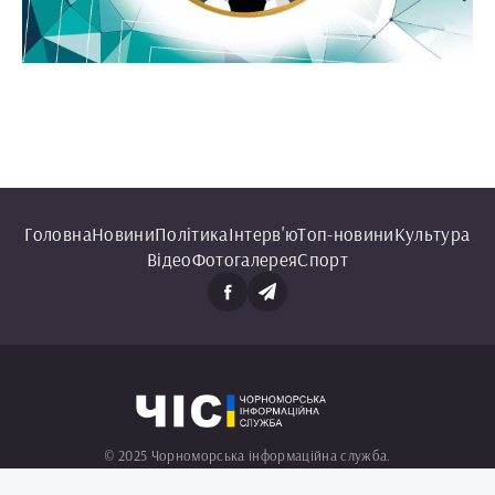
Головна
Новини
Політика
Інтерв'ю
Топ-новини
Культура
Відео
Фотогалерея
Спорт
© 2025 Чорноморська інформаційна служба.
Всі права захищені.