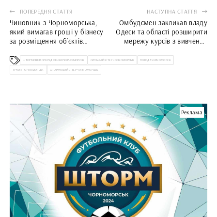
ПОПЕРЕДНЯ СТАТТЯ
НАСТУПНА СТАТТЯ
Чиновник з Чорноморська,
Омбудсмен закликав владу
який вимагав гроші у бізнесу
Одеси та області розширити
за розміщення об’єктів
мережу курсів з вивчення
торгівлі, предстане перед
української мови
судом
ШТОРМОВЕ ПОПЕРЕДЖЕННЯ ЧОРНОМОРСЬК
СИЛЬНИЙ ВІТЕР ЧОРНОМОРСЬК
ПОГОДА ЧЕРНОМОРСК
ТУМАН ЧОРНОМОРСЬК
ШТОРМОВИЙ ВІТЕР ЧОРНОМОРСЬК
Реклама