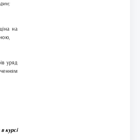
один;
ціна на
ною,
ів уряд
нченням
 в курсі