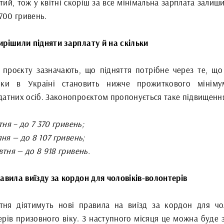
ий, тож у квітні скоріш за все мінімальна зарплата залиш
 700 гривень.
ирішили підняти зарплату й на скільки
 проєкту зазначають, що підняття потрібне через те, що
лки в Україні становить нижче прожиткового мінім
датних осіб. Законопроєктом пропонується таке підвищенн
ітня – до 7 370 гривень;
ипня — до 8 107 гривень;
овтня — до 8 918 гривень.
авила виїзду за кордон для чоловіків-волонтерів
ітня діятимуть нові правила на виїзд за кордон для чол
ерів призовного віку. З наступного місяця це можна буде 