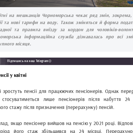
ітні на мешканців Чорноморська чекає ряд змін, зокрема,
ії та нові тарифи на воду. Також зміняться й форма подат
адної та правила виїзду за кордон для чоловіків-волонт
оморська інформаційна служба дізнавалась про всі зм
упного місяця.
Підпишись на наш Telegram😉
нсії у квітні
ні зростуть пенсії для працюючих пенсіонерів. Однак пере
 стосуватиметься лише пенсіонерів після набуття 24 
ого стажу після призначення (перерахунку) пенсій.
ад, якщо пенсіонер вийшов на пенсію у 2021 році. Відпові
ріод його стаж збільшився на 24 місяці. Перерахун