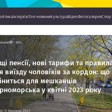
олітика
Інтерв'ю
Топ-новини
Культура
Відео
Фотогалерея
Спор
овини
806
щі пенсії, нові тарифи та правил
я виїзду чоловіків за кордон: що
іниться для мешканців
рноморська у квітні 2023 року
о: 31 березень 2023