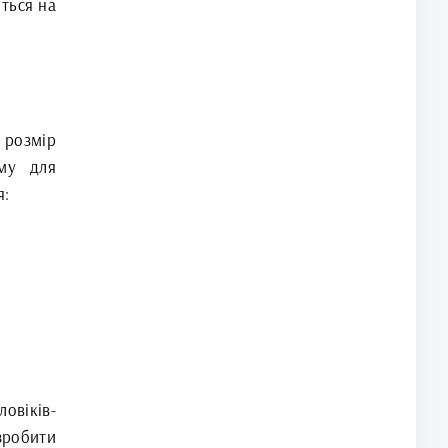
иться на
 розмір
уму для
я:
овіків-
зробити