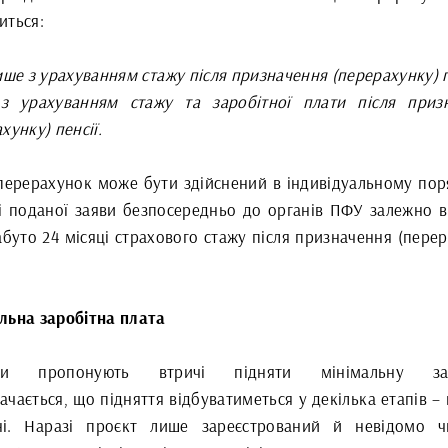
иться:
ише з урахуванням стажу після призначення (перерахунку) п
з урахуванням стажу та заробітної плати після приз
хунку) пенсії.
перерахунок може бути здійснений в індивідуальному пор
ві поданої заяви безпосередньо до органів ПФУ залежно ві
буто 24 місяці страхового стажу після призначення (перер
льна заробітна плата
пи пропонують втричі підняти мінімальну зар
чається, що підняття відбуватиметься у декілька етапів –
ні. Наразі проєкт лише зареєстрований й невідомо 