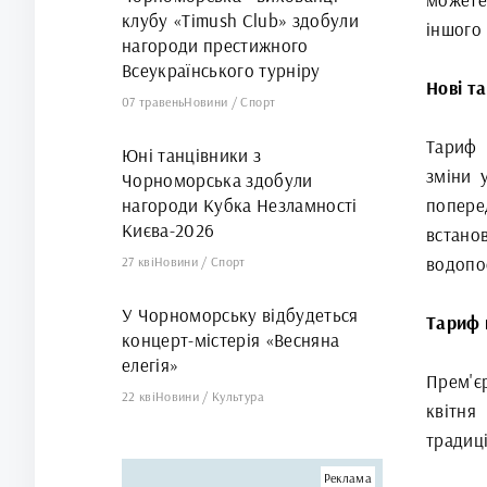
клубу «Timush Club» здобули
іншого
нагороди престижного
Всеукраїнського турніру
Нові т
07 травень
Новини
/
Спорт
Тариф 
Юні танцівники з
зміни 
Чорноморська здобули
нагороди Кубка Незламності
попере
Києва-2026
встано
водопос
27 кві
Новини
/
Спорт
У Чорноморську відбудеться
Тариф 
концерт-містерія «Весняна
елегія»
Прем'є
22 кві
Новини
/
Культура
квітня
традиці
Реклама