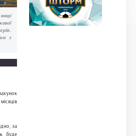
 вищі
кової
ерів.
іни з
рахунок
місяців
дно, за
ок буде