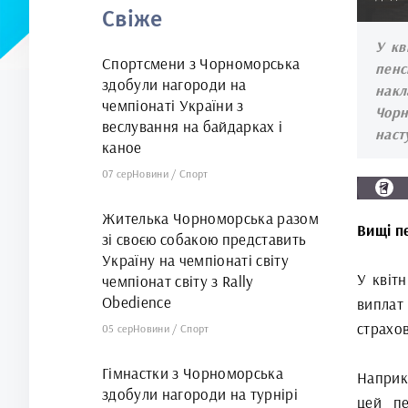
Свіже
У кв
Спортсмени з Чорноморська
пенс
здобули нагороди на
накл
чемпіонаті України з
Чорн
веслування на байдарках і
наст
каное
07 сер
Новини
/
Спорт
Жителька Чорноморська разом
Вищі пе
зі своєю собакою представить
Україну на чемпіонаті світу
У квіт
чемпіонат світу з Rally
Obedience
виплат
страхов
05 сер
Новини
/
Спорт
Гімнастки з Чорноморська
Наприкл
здобули нагороди на турнірі
цей пе