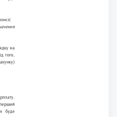
енсії;
начення
ядку на
д того,
ахунку)
плату.
 перший
чи буде