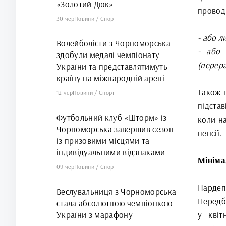
«Золотий Дюк»
провод
30 чер
Новини
/
Спорт
- або л
Волейболісти з Чорноморська
- або 
здобули медалі чемпіонату
(перера
України та представлятимуть
країну на міжнародній арені
Також 
12 чер
Новини
/
Спорт
підста
Футбольний клуб «Шторм» із
коли на
Чорноморська завершив сезон
пенсії.
із призовими місцями та
індивідуальними відзнаками
Мініма
09 чер
Новини
/
Спорт
Нарде
Веслувальниця з Чорноморська
Передба
стала абсолютною чемпіонкою
України з марафону
у квіт