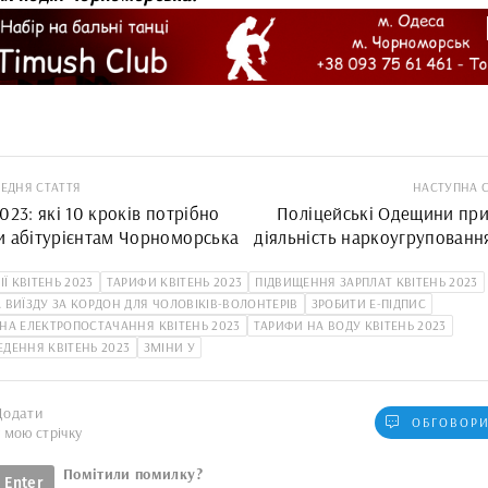
ЕДНЯ СТАТТЯ
НАСТУПНА 
023: які 10 кроків потрібно
Поліцейські Одещини пр
и абітурієнтам Чорноморська
діяльність наркоугрупованн
затримних і мешканці Чорно
ІЇ КВІТЕНЬ 2023
ТАРИФИ КВІТЕНЬ 2023
ПІДВИЩЕННЯ ЗАРПЛАТ КВІТЕНЬ 2023
 ВИЇЗДУ ЗА КОРДОН ДЛЯ ЧОЛОВІКІВ-ВОЛОНТЕРІВ
ЗРОБИТИ Е-ПІДПИС
НА ЕЛЕКТРОПОСТАЧАННЯ КВІТЕНЬ 2023
ТАРИФИ НА ВОДУ КВІТЕНЬ 2023
ДЕННЯ КВІТЕНЬ 2023
ЗМІНИ У
Додати
ОБГОВОРИ
у мою стрічку
Помітили помилку?
Enter