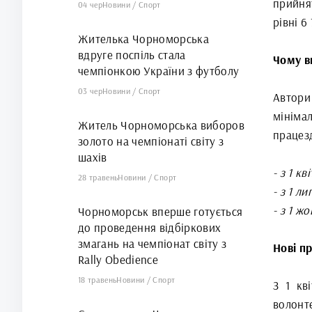
прийнят
04 чер
Новини
/
Спорт
рівні 6
Жителька Чорноморська
вдруге поспіль стала
Чому в
чемпіонкою України з футболу
03 чер
Новини
/
Спорт
Автори
мініма
Житель Чорноморська виборов
працез
золото на чемпіонаті світу з
шахів
- з 1 кв
28 травень
Новини
/
Спорт
- з 1 л
- з 1 ж
Чорноморськ вперше готується
до проведення відбіркових
змагань на чемпіонат світу з
Нові пр
Rally Obedience
18 травень
Новини
/
Спорт
З 1 кв
волонт