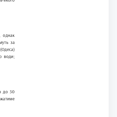
, однак
муть за
(Одеса)
р води;
ю до 30
ежатиме