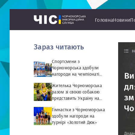
Головна
Новини
П
Зараз читають
Н
Спортсмени з
Чорноморська здобули
Ви
нагороди на чемпіонаті
України з веслування на
дл
Жителька Чорноморська
байдарках і каное
разом зі своєю собакою
зм
представить Україну на
чемпіонаті світу чемпіонат
Чо
Гімнастки з Чорноморська
світу з Rally Obedience
здобули нагороди на
турнірі «Золотий Дюк»
Додан