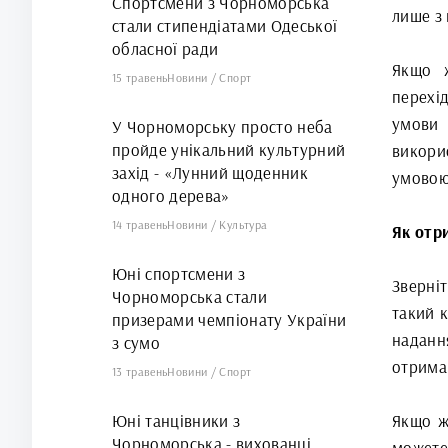
Спортсмени з Чорноморська
лише з
стали стипендіатами Одеської
обласної ради
Якщо ж
15 травень
Новини
/
Спорт
перехі
умови 
У Чорноморську просто неба
пройде унікальний культурний
викори
захід - «Лунний щоденник
умовою
одного дерева»
14 травень
Новини
/
Культура
Як отр
Юні спортсмени з
Зверні
Чорноморська стали
такий 
призерами чемпіонату України
наданн
з сумо
отрима
13 травень
Новини
/
Спорт
Юні танцівники з
Якщо ж
Чорноморська - вихованці
можете