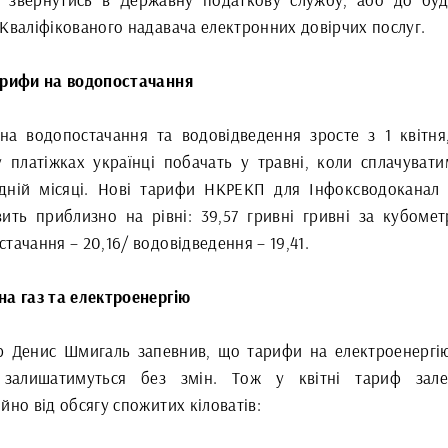
 Кваліфікованого надавача електронних довірчих послуг.
арифи на водопостачання
на водопостачання та водовідведення зросте з 1 квітня
у платіжках українці побачать у травні, коли сплачувати
дній місяці. Нові тарифи НКРЕКП для Інфоксводоканал 
вить приблизно на рівні: 39,57 гривні гривні за кубомет
тачання – 20,16/ водовідведення – 19,41.
на газ та електроенергію
р Денис Шмигаль запевнив, що тарифи на електроенергі
 залишатимуться без змін. Тож у квітні тариф зал
йно від обсягу спожитих кіловатів: