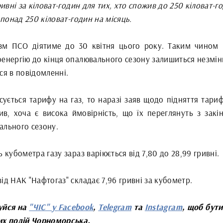
гривні за кіловат-годин для тих, хто спожив до 250 кіловат-г
– понад 250 кіловат-годин на місяць.
зм ПСО діятиме до 30 квітня цього року. Таким чином 
оенергію до кінця опалювального сезону залишиться незмін
ся в повідомленні.
ується тарифу на газ, то наразі заяв щодо підняття тариф
ив, хоча є висока ймовірність, що їх переглянуть з закі
ального сезону.
ь кубометра газу зараз варіюється від 7,80 до 28,99 гривні.
ід НАК "Нафтогаз" складає 7,96 гривні за кубометр.
уйся на
"ЧІС" у
Facebook
,
Telegram
та
Instagram
, щоб бути
их подій Чорноморська.