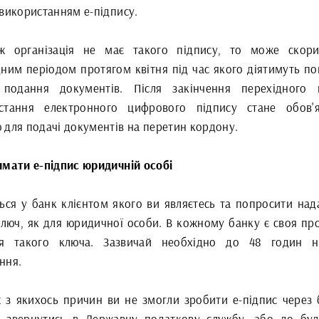
 використанням е-підпису.
 організація не має такого підпису, то може скори
дним періодом протягом квітня під час якого діятимуть по
подання документів. Після закінчення перехідного 
стання електронного цифрового підпису стане обов'
 для подачі документів на перетин кордону.
имати е-підпис юридичній особі
ться у банк клієнтом якого ви являєтесь та попросити над
ключ, як для юридичної особи. В кожному банку є своя пр
я такого ключа. Зазвичай необхідно до 48 годин н
ння.
 з якихось причин ви не змогли зробити е-підпис через 
 звернутись в Державну податкову службу, або до буд