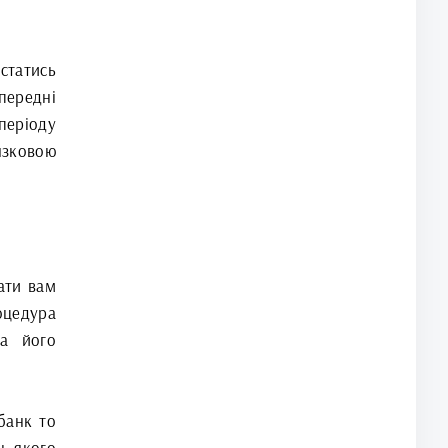
статись
передні
періоду
язковою
ати вам
оцедура
а його
банк то
ь-якого