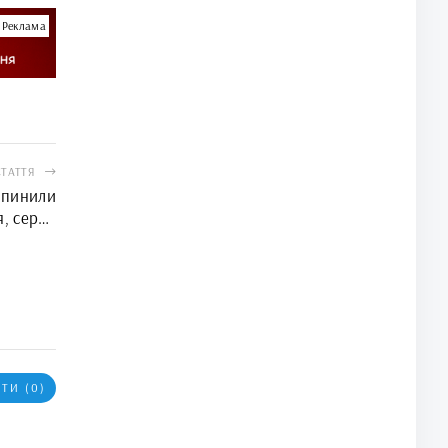
Реклама
СТАТТЯ
ипинили
я, серед
морська
ТИ (0)