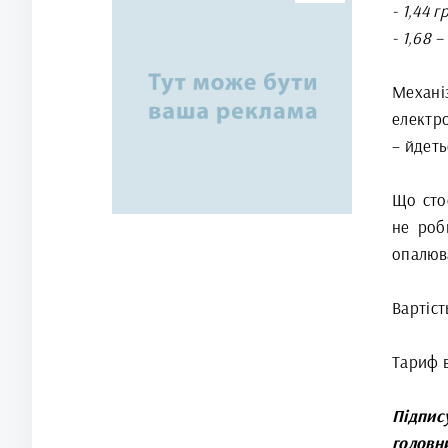
- 1,44 
- 1,68 
Механі
електр
– йдеть
Що стос
не роб
опалюв
Вартіст
Тариф в
Підпис
головн