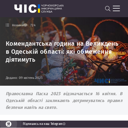
Новини
724
Комендантська година на Великдень
в Одеській області: які обмеження
діятимуть
Додано: 09 квітень 2023
Православна Пасха 2023 відзначається 16 квітня. В
Одеській області закликають дотримуватись правил
безпеки навіть на свято.
Підпишись на наш Telegram😉