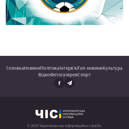
Головна
Новини
Політика
Інтерв'ю
Топ-новини
Культура
Відео
Фотогалерея
Спорт
© 2025 Чорноморська інформаційна служба.