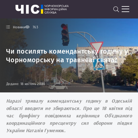
Новини
763
Чи посилять комендантську годину у
Чорноморську на травневі свята?
Додано: 18 квітень 2023
Наразі тривалу комендантську годину в Одеській
області вводити не збираються. Про це 18 квітня під
час брифінгу повідомила керівниця Об’єднаного
координаційного пресцентру сил оборони півдня
України Наталія Гуменюк.