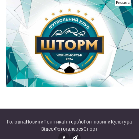
Реклама
Головна
Новини
Політика
Інтерв'ю
Топ-новини
Культура
Відео
Фотогалерея
Спорт