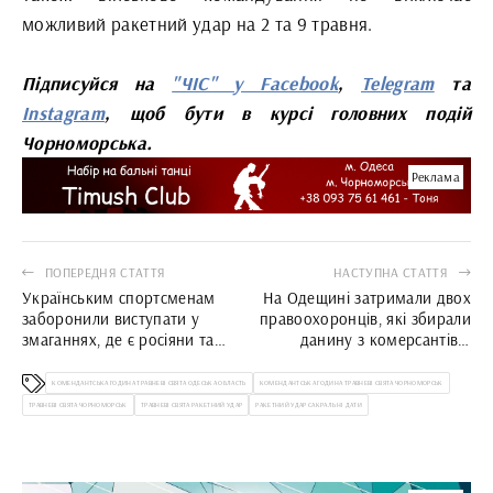
можливий ракетний удар на 2 та 9 травня.
Підписуйся на
"ЧІС" у Facebook
,
Telegram
та
Instagram
, щоб бути в курсі головних подій
Чорноморська.
Реклама
ПОПЕРЕДНЯ СТАТТЯ
НАСТУПНА СТАТТЯ
Українським спортсменам
На Одещині затримали двох
заборонили виступати у
правоохоронців, які збирали
змаганнях, де є росіяни та
данину з комерсантів у
білоруси
Чорноморську
КОМЕНДАНТСЬКА ГОДИНА ТРАВНЕВІ СВЯТА ОДЕСЬКА ОБЛАСТЬ
КОМЕНДАНТСЬКА ГОДИНА ТРАВНЕВІ СВЯТА ЧОРНОМОРСЬК
ТРАВНЕВІ СВЯТА ЧОРНОМОРСЬК
ТРАВНЕВІ СВЯТА РАКЕТНИЙ УДАР
РАКЕТНИЙ УДАР САКРАЛЬНІ ДАТИ