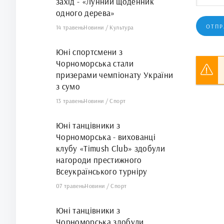
захід - «Лунний щоденник
одного дерева»
ОТПР
14 травень
Новини
/
Культура
Юні спортсмени з
Чорноморська стали
призерами чемпіонату України
з сумо
13 травень
Новини
/
Спорт
Юні танцівники з
Чорноморська - вихованці
клубу «Timush Club» здобули
нагороди престижного
Всеукраїнського турніру
07 травень
Новини
/
Спорт
Юні танцівники з
Чорноморська здобули