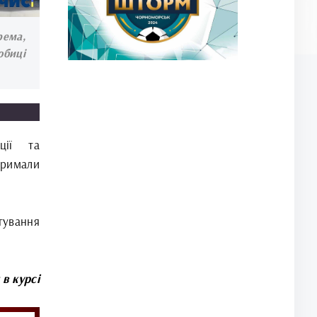
рема,
обиці
ції та
тримали
гування
 в курсі