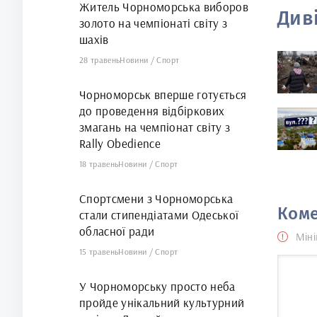
Житель Чорноморська виборов
Див
золото на чемпіонаті світу з
шахів
28 травень
Новини
/
Спорт
Чорноморськ вперше готується
до проведення відбіркових
змагань на чемпіонат світу з
Rally Obedience
18 травень
Новини
/
Спорт
Спортсмени з Чорноморська
Коме
стали стипендіатами Одеської
обласної ради
Міні
15 травень
Новини
/
Спорт
У Чорноморську просто неба
пройде унікальний культурний