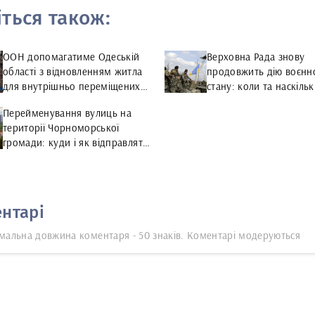
іться також:
ООН допомагатиме Одеській
Верховна Рада знову
області з відновленням житла
продовжить дію воєнн
для внутрішньо переміщених
стану: коли та наскіль
осіб
Перейменування вулиць на
території Чорноморської
громади: куди і як відправляти
пропозиції
нтарі
мальна довжина коментаря - 50 знаків. Коментарі модеруються