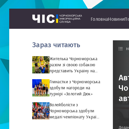
Головна
Новини
П
Зараз читають
Н
Жителька Чорноморська
разом зі своєю собакою
представить Україну на
Ав
чемпіонаті світу чемпіонат
Гімнастки з Чорноморська
світу з Rally Obedience
Чо
здобули нагороди на
турнірі «Золотий Дюк»
ав
Волейболісти з
Чорноморська здобули
медалі чемпіонату України
та представлятимуть
Додан
країну на міжнародній