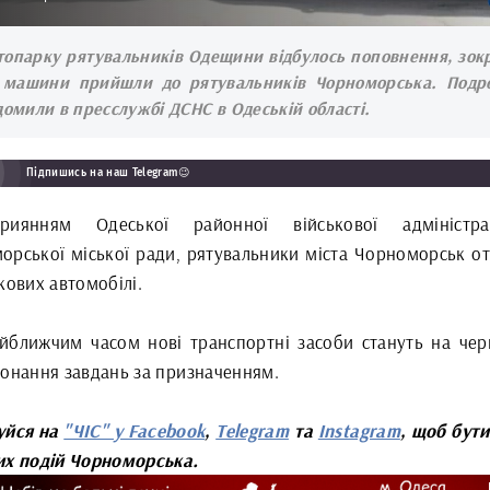
топарку рятувальників Одещини відбулось поповнення, зок
 машини прийшли до рятувальників Чорноморська. Подр
домили в пресслужбі ДСНС в Одеській області.
Підпишись на наш Telegram😉
риянням Одеської районної військової адміністра
орської міської ради, рятувальники міста Чорноморськ о
кових автомобілі.
йближчим часом нові транспортні засоби стануть на чер
конання завдань за призначенням.
уйся на
"ЧІС" у Facebook
,
Telegram
та
Instagram
, щоб бути
их подій Чорноморська.