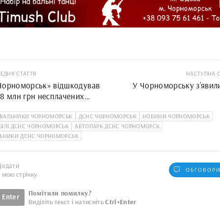
ЕДНЯ СТАТТЯ
НАСТУПНА 
Чорноморськ» відшкодував
У Чорноморську з’явили
18 млн грн несплачених
ів
УВАЛЬНИКИ ЧОРНОМОРСЬК
ДСНС ЧОРНОМОРСЬК
НОВИНИ ЧОРНОМОРСЬК
ІЛІ ДСНС ЧОРНОМОРСЬК
АВТОПАРК ДСНС ЧОРНОМОРСК
ЛЬНИКИ ДСНС ЧОРНОМОРСЬК
Додати
ОБГОВОРИ
у мою стрічку
Помітили помилку?
Enter
Виділіть текст і натисніть
Ctrl+Enter