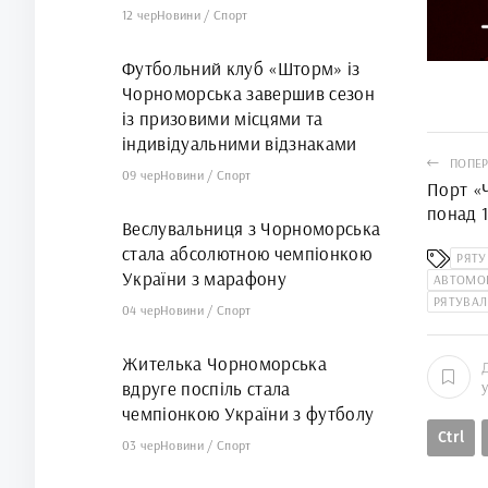
12 чер
Новини
/
Спорт
Футбольний клуб «Шторм» із
Чорноморська завершив сезон
із призовими місцями та
індивідуальними відзнаками
ПОПЕР
09 чер
Новини
/
Спорт
Порт «
понад 
Веслувальниця з Чорноморська
податк
стала абсолютною чемпіонкою
РЯТ
України з марафону
АВТОМОБ
РЯТУВА
04 чер
Новини
/
Спорт
Жителька Чорноморська
вдруге поспіль стала
чемпіонкою України з футболу
Ctrl
03 чер
Новини
/
Спорт