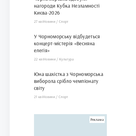
нагороди Кубка Незламності
Києва-2026
27 кві
Новини
/
Спорт
У Чорноморську відбудеться
концерт-містерія «Весняна
елегія»
22 кві
Новини
/
Культура
Юна шахістка з Чорноморська
виборола срібло чемпіонату
світу
21 кві
Новини
/
Спорт
Реклама