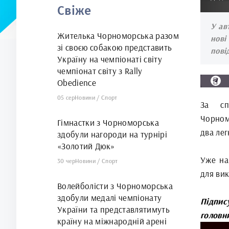
Свіже
арені
У ав
Жителька Чорноморська разом
нові
зі своєю собакою представить
пові
Україну на чемпіонаті світу
чемпіонат світу з Rally
Obedience
05 сер
Новини
/
Спорт
За сп
Чорном
Гімнастки з Чорноморська
два лег
здобули нагороди на турнірі
«Золотий Дюк»
Уже на
30 чер
Новини
/
Спорт
для ви
Волейболісти з Чорноморська
здобули медалі чемпіонату
Підпис
України та представлятимуть
головн
країну на міжнародній арені