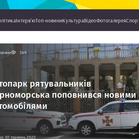
олітика
Інтерв'ю
Топ-новини
Культура
Відео
Фотогалерея
Спор
овини
349
топарк рятувальників
рноморська поповнився новими
томобілями
о: 01 травень 2023