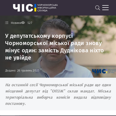
Новини
527
У депутатському корпусі
Чорноморської міської ради знову
мінус один: замість Дуднікова ніхто
не увійде
Додано: 26 травень 2023
На останній сесії Чорноморської міської ради ще один
місцевий депутат від "ОПЗЖ" склав мандат. Міська
територіальна виборча комісія видала відповідну
постанову.