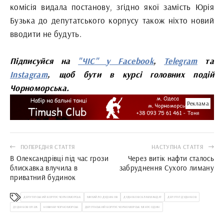
комісія видала постанову, згідно якої замість Юрія
Бузька до депутатського корпусу також ніхто новий
вводити не будуть.
Підписуйся на
"ЧІС" у Facebook
,
Telegram
та
Instagram
, щоб бути в курсі головних подій
Чорноморська.
Реклама
ПОПЕРЕДНЯ СТАТТЯ
НАСТУПНА СТАТТЯ
В Олександрівці під час грози
Через витік нафти сталось
блискавка влучила в
забруднення Сухого лиману
приватний будинок
ДЕПУТАТСЬКИЙ КОРПУС ЧОРНОМОРСЬК
МИХАЙЛО ДУДНІКОВ
ДУДНІКОВ СКЛАВ МАНДАТ
ДЕПУТАТ ДУДНІКОВ
ДУДНІКОВ ОПЗЖ
НОВИНИ ЧОРНОМОРСЬК
ДЕПУТАСЬКИЙ КОРПУС ЧОРНОМОРСЬК МІНУС ОДИН