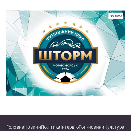
Реклама
Головна
Новини
Політика
Інтерв'ю
Топ-новини
Культура