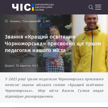
Новини / Топ-новини
2 189
Звання «Кращий освітянин
Чорноморська» присвоєно ще трьом
педагогам нашого міста
Додано: 30 вересень 2023
У 2023 році трьом педагогам Чорноморська присвоєно
почесне звання міського голови «Кращий освітянин
Чорноморська». Мер міста Василь Гуляєв видав
відповідне розпорядження.