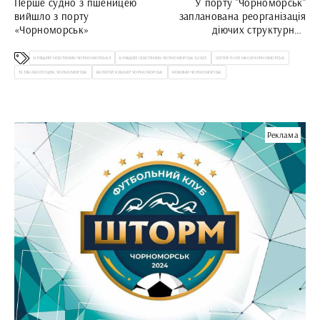
Перше судно з пшеницею
У порту "Чорноморськ"
вийшло з порту
запланована реорганізація
«Чорноморськ»
діючих структурних
підрозділів: з 2024 року
працюватимуть нові служби
КРАЩИЙ ОСВІТЯНИН ЧОРНОМОРСЬКА
КРАЩИЙ ОСВІТЯНИН ЧОРНОМОРСЬКА 2023
СЕРГІЙ ПОЛІНКОВ ЧОРНОМОРСЬК
ТЕТЯНА ВОЛОЩУК ЧОРНОМОРСЬК
ВАЛЕРІЙ КУШНІР ЧОРНОМОРСЬК
НОВИНИ ЧОРНОМОРСЬК
Реклама