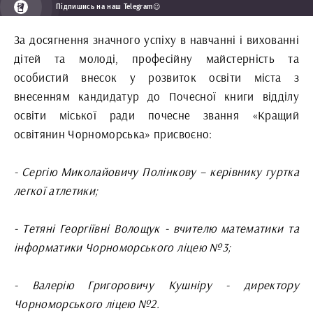
Підпишись на наш Telegram😉
За досягнення значного успіху в навчанні і вихованні
дітей та молоді, професійну майстерність та
особистий внесок у розвиток освіти міста з
внесенням кандидатур до Почесної книги відділу
освіти міської ради почесне звання «Кращий
освітянин Чорноморська» присвоєно:
- Сергію Миколайовичу Полінкову – керівнику гуртка
легкої атлетики;
- Тетяні Георгіївні Волощук - вчителю математики та
інформатики Чорноморського ліцею №3;
- Валерію Григоровичу Кушніру - директору
Чорноморського ліцею №2.