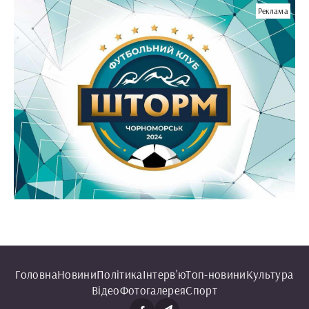
Реклама
Головна
Новини
Політика
Інтерв'ю
Топ-новини
Культура
Відео
Фотогалерея
Спорт