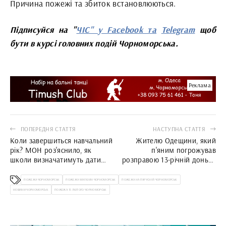
Причина пожежі та збиток встановлюються.
Підписуйся на "
ЧІС" у Facebook та
Telegram
щоб
бути в курсі головних подій Чорноморська.
Реклама
ПОПЕРЕДНЯ СТАТТЯ
НАСТУПНА СТАТТЯ
Коли завершиться навчальний
Жителю Одещини, який
рік? МОН роз'яснило, як
п'яним погрожував
школи визначатимуть дати
розправою 13-річній доньці,
канікул
загрожує до 2 років в'язниці
ПОЖЕЖА ЧОРНОМОРСЬК
ПОЖЕЖА МАГАЗИН ЧОРНОМОРСЬК
ПОЖЕЖА НА ПАРУСНІЙ ЧОРНОМОРСЬК
НОВИНИ ЧОРНОМОРСЬК
ПОЖЕЖА 15 ЛЮТОГО ЧОРНОМОРСЬК