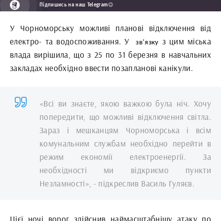
Підпишись на наш Telegram😉
У Чорноморську можливі планові відключення від
електро- та водоспоживання. У
з цим міська
зв’язку
влада вирішила, що з 25 по 31 березня в навчальних
закладах необхідно ввести позапланові канікули.
«Всі ви знаєте, якою важкою була ніч. Хочу
попередити, що можливі відключення світла.
Зараз і мешканцям Чорноморська і всім
комунальним службам необхідно перейти в
режим економії електроенергії. За
необхідності ми відкриємо пункти
Незламності», - підкреслив Василь Гуляєв.
Цієї ночі ворог здійснив наймасштабнішу атаку по