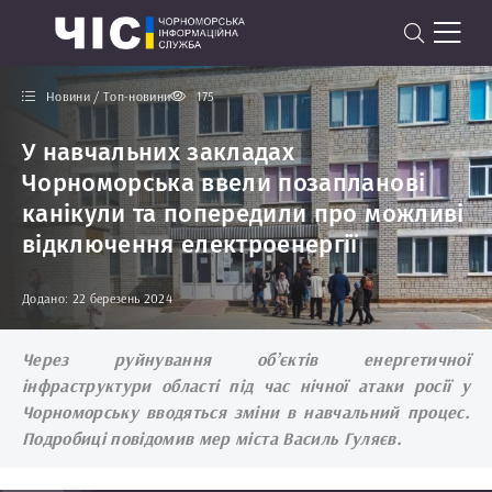
Новини / Топ-новини
175
У навчальних закладах
Чорноморська ввели позапланові
канікули та попередили про можливі
відключення електроенергії
Додано: 22 березень 2024
Через руйнування об’єктів енергетичної
інфраструктури області під час нічної атаки росії у
Чорноморську вводяться зміни в навчальний процес.
Подробиці повідомив мер міста Василь Гуляєв.