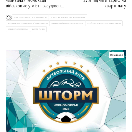
«зливала» геолокації
27% підняти тариф на
військових у місті, засуджено
квартплату
до 8 років ув’язнення
ПУНКТИ НЕЗЛАМНОСТІ ЧОРНОМОРСЬК
ПОЗАПЛАНОВІ КАНІКУЛИ ЧОРНОМОРСЬК
ВІДКЛЮЧЕННЯ ЕЛЕКТРОЕНЕРГІЇ ЧОРНОМОРСЬК
НАВЧАЛЬНИЙ ПРОЦЕС ЧОРНОМОРСЬК
РОСІЙСЬКА АТАКА 22 БЕРЕЗНЯ ОДЕЩИНА
НОВИНИ ЧОРНОМОРСЬК
ВАСИЛЬ ГУЛЯЄВ
Реклама