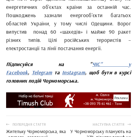
енергетичних об'єктах країни за останній час.
Пошкоджень зазнали енергооб'єкти багатьох
областей України, у тому числі Одещини. Ворог
випустив
понад 60 «шахедів» і майже 90 ракет
різних типів. Цілі російських терористів –
електростанції та лінії постачання енергії.
Підписуйся на "
ЧІС" у
Facebook
,
Telegram
та
Instagram
, щоб бути в курсі
головних подій Чорноморська.
Реклама
ПОПЕРЕДНЯ СТАТТЯ
НАСТУПНА СТАТТЯ
Жительку Чорноморська, яка
У Чорноморську планують на