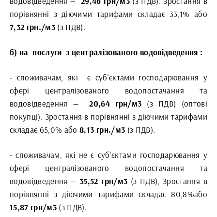
водовідведення —
29,46 грн/м3
(з ПДВ). Зростання в
порівнянні з діючими тарифами складає 33,1% або
7,32 грн./м3
(з ПДВ).
б) на
послуги
з централізованого водовідведення :
-
споживачам, які
є суб'єктами господарювання у
сфері централізованого водопостачання та
водовідведення —
20,64 грн/м3
(з ПДВ) (оптові
покупці). Зростання в порівнянні з діючими тарифами
складає 65,0% або
8,13 грн./м3
(з ПДВ).
-
споживачам, які не є суб'єктами господарювання у
сфері централізованого водопостачання та
водовідведення —
35,52 грн/м3
(з ПДВ), Зростання в
порівнянні з діючими тарифами складає 80,8%або
15,87 грн/м3
(з ПДВ).