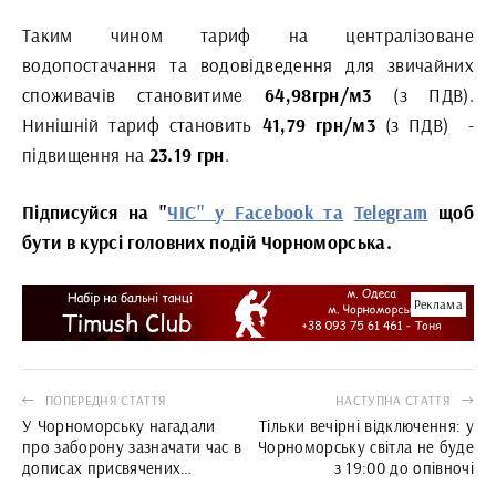
Таким чином тариф на централізоване
водопостачання та водовідведення для звичайних
споживачів становитиме
64,98грн/м3
(з ПДВ).
Нинішній тариф становить
41,79 грн/м3
(з ПДВ)
-
підвищення на
23.19 грн
.
Підписуйся на "
ЧІС" у Facebook та
Telegram
щоб
бути в курсі головних подій Чорноморська.
Реклама
ПОПЕРЕДНЯ СТАТТЯ
НАСТУПНА СТАТТЯ
У Чорноморську нагадали
Тільки вечірні відключення: у
про заборону зазначати час в
Чорноморську світла не буде
дописах присвячених
з 19:00 до опівночі
похованню захисників