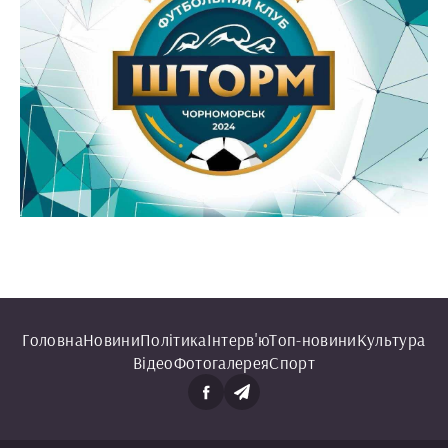
Головна
Новини
Політика
Інтерв'ю
Топ-новини
Культура
Відео
Фотогалерея
Спорт