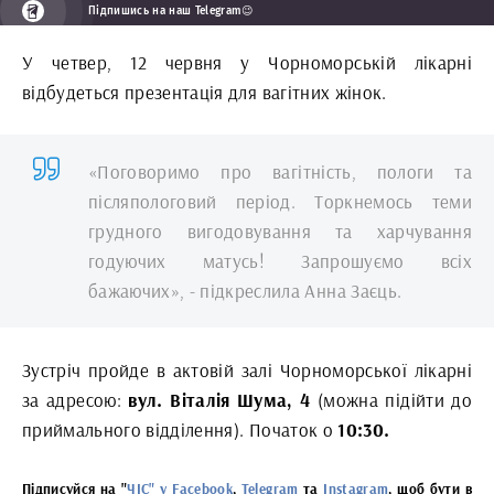
Підпишись на наш Telegram😉
У четвер, 12 червня у Чорноморській лікарні
відбудеться презентація для вагітних жінок.
«Поговоримо про вагітність, пологи та
післяпологовий період. Торкнемось теми
грудного вигодовування та харчування
годуючих матусь! Запрошуємо всіх
бажаючих», - підкреслила Анна Заєць.
Зустріч пройде в актовій залі Чорноморської лікарні
за адресою:
вул. Віталія Шума, 4
(можна підійти до
приймального відділення). Початок о
10:30.
Підписуйся на "
ЧІС" у Facebook
,
Telegram
та
Instagram
, щоб бути в