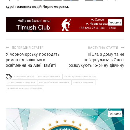
курсі головних подій Чорноморська.
Реклама
ПОПЕРЕДНЯ СТАТТЯ
НАСТУПНА СТАТТЯ
У Чорноморську проводять
Пішла з дому та не
ремонт зовнішнього
повернулась: в Одесі
освітлення на Алеї Пам’яті
розшукують 15-річну дівчину
ЛІКАРНЯ ЧОРНОМОРСЬК
АННА ЗАЄЦЬ ЧОРНОМОРСЬК
ПРЕЗЕНТАЦІЯ ЛІКАРНЯ ЧОРНОМОРСЬК
ЗУСТРІЧ ДЛЯ МАМ ЧОРНОМОРСЬК
АННА ЗАЄЦЬ ЛІКАРНЯ ЧОРНОМОРСЬК
НОВИНИ ЧОРНОМОРСЬК
АКУШЕРСЬКЕ ВІДДІЛЕННЯ ЧОРНОМОРСЬК
Реклама