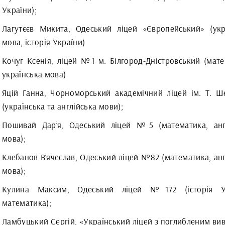
України);
Лагутєєв Микита, Одеський ліцей «Європейський» (укр
мова, історія України)
Кочуг Ксенія, ліцей №1 м. Білгород-Дністровський (мате
українська мова)
Яцій Ганна, Чорноморський академічний ліцей ім. Т. Ш
(українська та англійська мови);
Пошивай Дар’я, Одеський ліцей №5 (математика, анг
мова);
Клебанов В’ячеслав, Одеський ліцей №82 (математика, анг
мова);
Кулина Максим, Одеський ліцей №172 (історія Ук
математика);
Ламбуцький Сергій, «Український ліцей з поглибленим ви