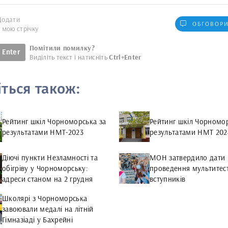
Додати
ОБГОВОРИ
у мою стрічку
Помітили помилку?
Enter
Виділіть текст і натисніть
Ctrl+Enter
іться також:
Рейтинг шкіл Чорноморська за
Рейтинг шкіл Чорномор
результатами НМТ-2023
результатами НМТ 202
Діючі пункти Незламності та
МОН затвердило дати
обігріву у Чорноморську:
проведення мультитес
адреси станом на 2 грудня
вступників
Школярі з Чорноморська
завоювали медалі на літній
Гімназіаді у Бахрейні