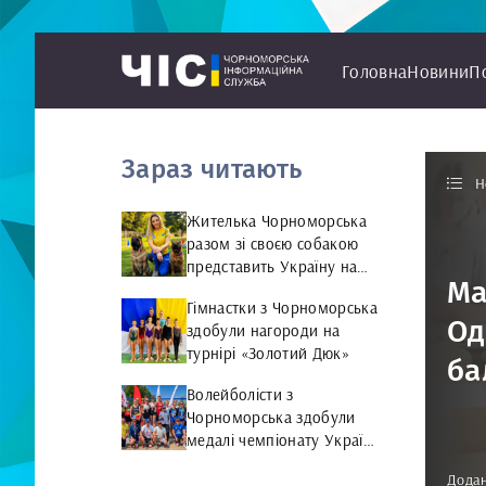
Головна
Новини
П
Зараз читають
Н
Жителька Чорноморська
разом зі своєю собакою
представить Україну на
Ма
чемпіонаті світу чемпіонат
Гімнастки з Чорноморська
світу з Rally Obedience
Од
здобули нагороди на
турнірі «Золотий Дюк»
ба
Волейболісти з
Чорноморська здобули
медалі чемпіонату України
та представлятимуть
Додан
країну на міжнародній