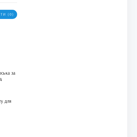
ТИ (0)
ська за
4
ту для