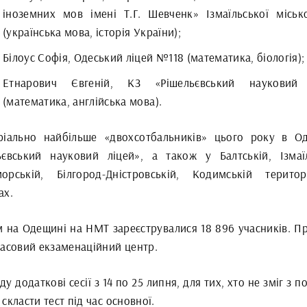
іноземних мов імені Т.Г. Шевченк» Ізмаїльської міськ
(українська мова, історія України);
Білоус Софія, Одеський ліцей №118 (математика, біологія);
Етнарович Євгеній, КЗ «Рішельєвський науковий 
(математика, англійська мова).
ріально найбільше «двохсотбальників» цього року в Од
ьєвський науковий ліцей», а також у Балтській, Ізмаїл
орській, Білгород-Дністровській, Кодимській територ
ах.
м на Одещині на НМТ зареєструвалися 18 896 учасників. П
часовий екзаменаційний центр.
у додаткові сесії з 14 по 25 липня, для тих, хто не зміг з 
скласти тест під час основної.