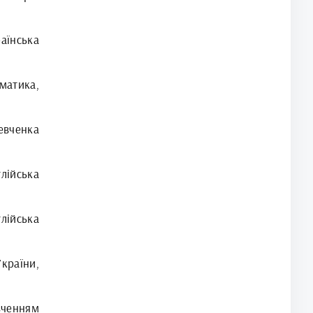
аїнська
матика,
евченка
лійська
лійська
раїни,
вченням