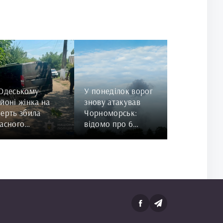
 Одеському
У понеділок ворог
йоні жінка на
знову атакував
ерть збила
Чорноморськ:
асного
відомо про 6
норічного сина
постраждалих