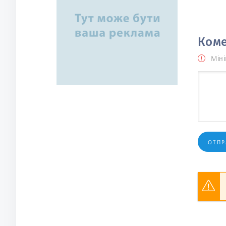
Коме
Міні
ОТПР