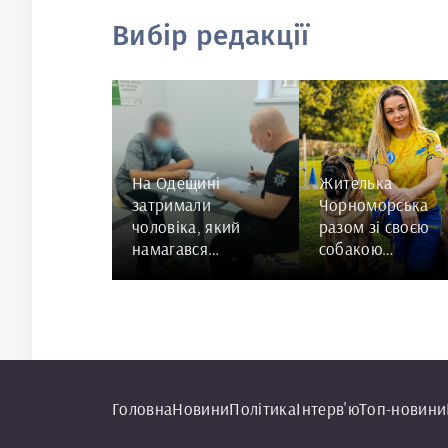
Вибір редакції
На Одещині
Жителька
затримали
Чорноморська
чоловіка, який
разом зі своєю
намагався
собакою
згвалтувати 84-
представить
річну жінку
Україну на
чемпіонаті світу
чемпіонат світу з
Rally Obedience
Головна
Новини
Політика
Інтерв'ю
Топ-новини