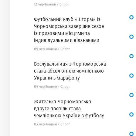
12 чер
Новини
/
Спорт
Футбольний клуб «Шторм» із
Чорноморська завершив сезон
із призовими місцями та
індивідуальними відзнаками
09 чер
Новини
/
Спорт
Веслувальниця з Чорноморська
стала абсолютною чемпіонкою
України з марафону
04 чер
Новини
/
Спорт
Жителька Чорноморська
вдруге поспіль стала
чемпіонкою України з футболу
03 чер
Новини
/
Спорт