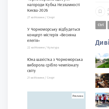
нагороди Кубка Незламності
Києва-2026
27 кві
Новини
/
Спорт
Ctrl
У Чорноморську відбудеться
концерт-містерія «Весняна
елегія»
Див
22 кві
Новини
/
Культура
Юна шахістка з Чорноморська
виборола срібло чемпіонату
світу
21 кві
Новини
/
Спорт
Реклама