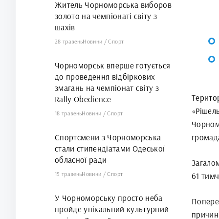
Житель Чорноморська виборов
золото на чемпіонаті світу з
шахів
28 травень
Новини
/
Спорт
Чорноморськ вперше готується
до проведення відбіркових
змагань на чемпіонат світу з
Терито
Rally Obedience
«Рішел
18 травень
Новини
/
Спорт
Чорном
Спортсмени з Чорноморська
громад
стали стипендіатами Одеської
обласної ради
Загало
15 травень
Новини
/
Спорт
61 тим
У Чорноморську просто неба
Поперед
пройде унікальний культурний
причин 