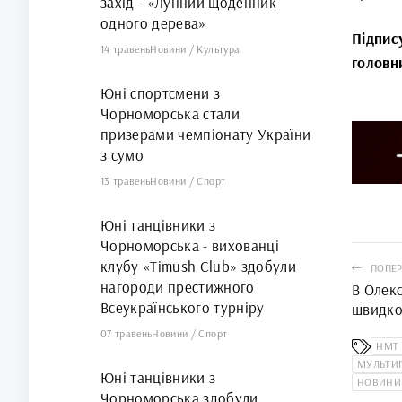
захід - «Лунний щоденник
одного дерева»
Підпис
14 травень
Новини
/
Культура
головн
Юні спортсмени з
Чорноморська стали
призерами чемпіонату України
з сумо
13 травень
Новини
/
Спорт
Юні танцівники з
Чорноморська - вихованці
клубу «Timush Club» здобули
ПОПЕР
нагороди престижного
В Олекс
Всеукраїнського турніру
швидкос
подвір’
07 травень
Новини
/
Спорт
НМТ
МУЛЬТИ
Юні танцівники з
НОВИНИ
Чорноморська здобули