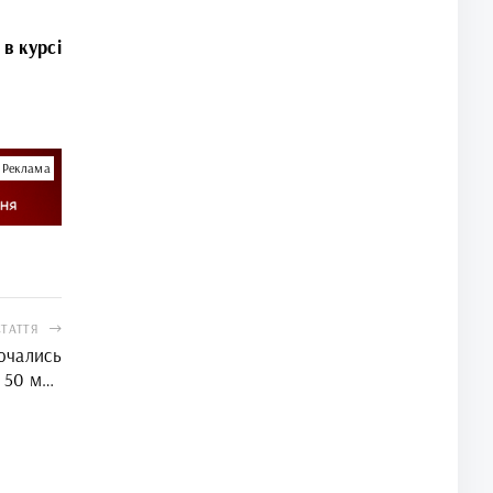
 в курсі
Реклама
СТАТТЯ
очались
а 50 млн
грн