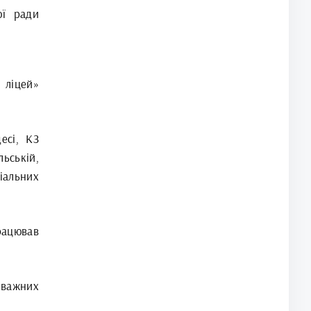
ої ради
ліцей»
есі, КЗ
ьській,
іальних
рацював
поважних