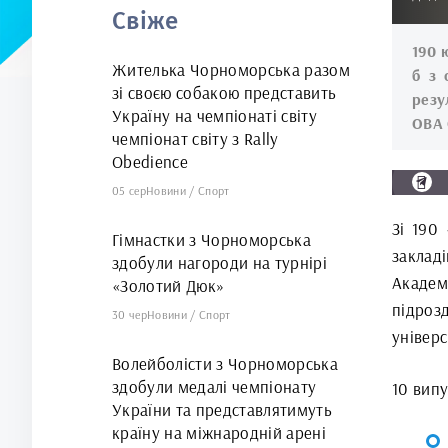
Свіже
арені
190 
Жителька Чорноморська разом
б з 
зі своєю собакою представить
резу
Україну на чемпіонаті світу
ОВА 
чемпіонат світу з Rally
Obedience
05 сер
Новини
/
Спорт
Зі 190
Гімнастки з Чорноморська
заклад
здобули нагороди на турнірі
Академ
«Золотий Дюк»
підроз
30 чер
Новини
/
Спорт
універ
Волейболісти з Чорноморська
здобули медалі чемпіонату
10 випу
України та представлятимуть
країну на міжнародній арені