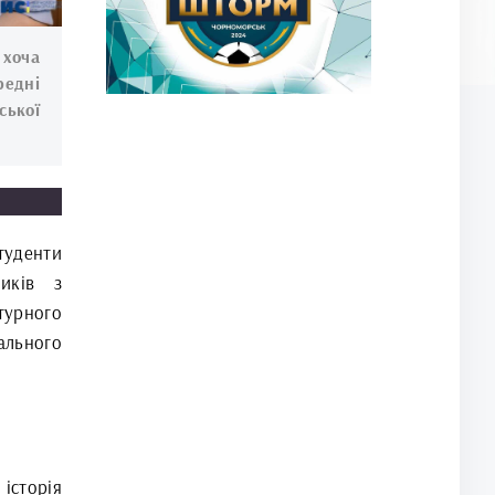
 хоча
редні
ської
туденти
ників з
турного
ального
історія