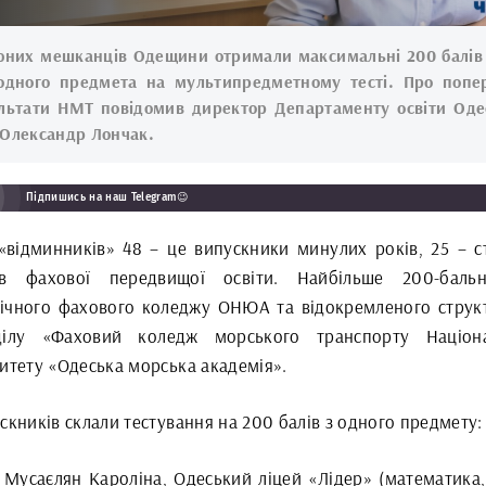
юних мешканців Одещини отримали максимальні 200 балів
одного предмета на мультипредметному тесті. Про попе
льтати НМТ повідомив директор Департаменту освіти Оде
Олександр Лончак.
Підпишись на наш Telegram😉
 «відминників» 48 – це випускники минулих років, 25 – с
ів фахової передвищої освіти. Найбільше 200-баль
ічного фахового коледжу ОНЮА та відокремленого струк
ділу «Фаховий коледж морського транспорту Націон
ситету «Одеська морська академія».
скників склали тестування на 200 балів з одного предмету:
Мусаєлян Кароліна, Одеський ліцей «Лідер» (математика, 