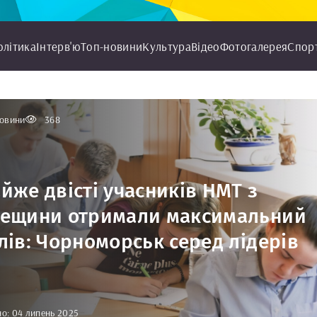
олітика
Інтерв'ю
Топ-новини
Культура
Відео
Фотогалерея
Спор
овини
368
йже двісті учасників НМТ з
ещини отримали максимальний
лів: Чорноморськ серед лідерів
о: 04 липень 2025