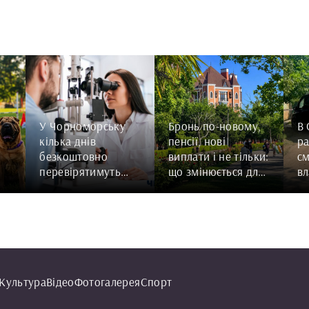
У Чорноморську
Бронь по-новому,
В
кілька днів
пенсії, нові
ра
безкоштовно
виплати і не тільки:
см
перевірятимуть
що змінюється для
вл
зір: графік роботи
мешканців
од
мобільної оптики
Чорноморська з 1
серпня 2026 року
Культура
Відео
Фотогалерея
Спорт