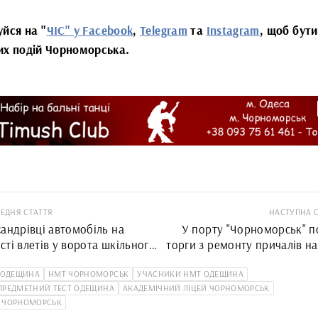
уйся на "
ЧІС" у Facebook
,
Telegram
та
Instagram
, щоб бути
их подій Чорноморська.
ЕДНЯ СТАТТЯ
НАСТУПНА 
андрівці автомобіль на
У порту "Чорноморськ" п
ті влетів у ворота шкільного
торги з ремонту причалів н
я
 ОДЕЩИНА
НМТ ЧОРНОМОРСЬК
УЧАСНИКИ НМТ ОДЕЩИНА
ПРЕДМЕТНИЙ ТЕСТ ОДЕЩИНА
АКАДЕМІЧНИЙ ЛІЦЕЙ ЧОРНОМОРСЬК
 ЧОРНОМОРСЬК