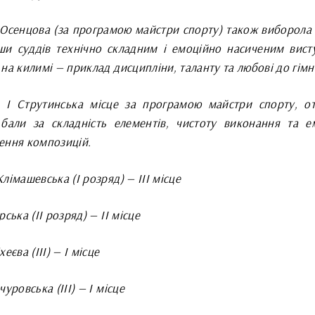
 Осенцова (за програмою майстри спорту) також виборола І
ши суддів технічно складним і емоційно насиченим висту
на килимі — приклад дисципліни, таланту та любові до гімн
 І Струтинська місце за програмою майстри спорту, о
 бали за складність елементів, чистоту виконання та е
ення композицій.
лімашевська (І розряд) — ІІІ місце
рська (ІІ розряд) — ІІ місце
хеєва (ІІІ) — І місце
чуровська (ІІІ) — І місце