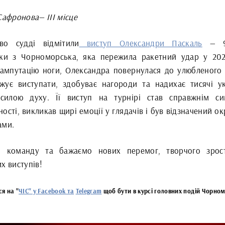
Сафронова— ІІІ місце
во судді відмітили
виступ Олександри Паскаль
— 9-
тки з Чорноморська, яка пережила ракетний удар у 202
ампутацію ноги, Олександра повернулася до улюбленого 
жує виступати, здобуває нагороди та надихає тисячі ук
силою духу. Її виступ на турнірі став справжнім с
ості, викликав щирі емоції у глядачів і був відзначений 
ами.
о команду та бажаємо нових перемог, творчого зрос
х виступів!
я на "
ЧІС" у Facebook та
Telegram
щоб бути в курсі головних подій Чорно