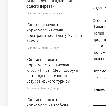
захід - «Лунний щоденник
одного дерева»
Дарія 
14 травень
Новини
/
Культура
Особли
Юні спортсмени з
гімнас
Чорноморська стали
Попри 
призерами чемпіонату України
продов
з сумо
своєю 
13 травень
Новини
/
Спорт
незламн
оплеск
Юні танцівники з
Чорноморська - вихованці
клубу «Timush Club» здобули
Вітаєм
нагороди престижного
яскрави
Всеукраїнського турніру
07 травень
Новини
/
Спорт
Підписуйс
Юні танцівники з
Чорноморська здобули