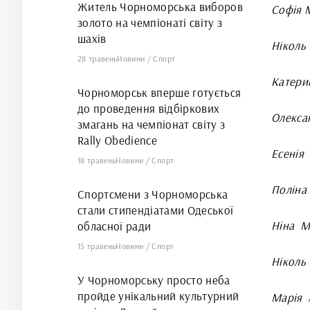
Житель Чорноморська виборов
Софія М
золото на чемпіонаті світу з
шахів
Ніколь
28 травень
Новини
/
Спорт
Катери
Чорноморськ вперше готується
до проведення відбіркових
Олекса
змагань на чемпіонат світу з
Rally Obedience
Есенія 
18 травень
Новини
/
Спорт
Поліна 
Спортсмени з Чорноморська
стали стипендіатами Одеської
Ніна М
обласної ради
15 травень
Новини
/
Спорт
Ніколь
У Чорноморську просто неба
пройде унікальний культурний
Марія 