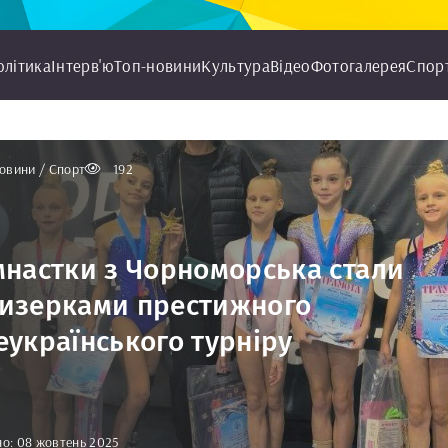
олітика
Інтерв'ю
Топ-новини
Культура
Відео
Фотогалерея
Спор
овини / Спорт
192
мнастки з Чорноморська стали
изерками престижного
еукраїнського турніру
о: 08 жовтень 2025