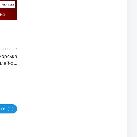
Реклама
СТАТТЯ
морська
 плей-оф
ту світу
ТИ (0)