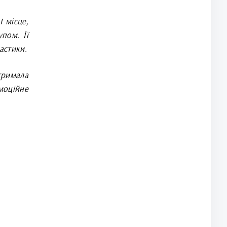
 місце,
пом. Її
астики.
тримала
моційне