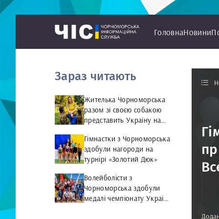
Головна
Новини
П
Зараз читають
Н
Жителька Чорноморська
разом зі своєю собакою
представить Україну на
Гі
чемпіонаті світу чемпіонат
Гімнастки з Чорноморська
світу з Rally Obedience
пр
здобули нагороди на
турнірі «Золотий Дюк»
Вс
Волейболісти з
Чорноморська здобули
медалі чемпіонату України
та представлятимуть
Додан
країну на міжнародній