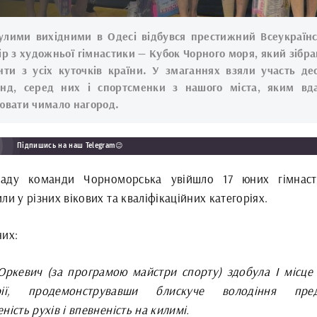
лими вихідними в Одесі відбувся престижний Всеукраїн
ір з художньої гімнастики — Кубок Чорного моря, який зібра
нти з усіх куточків країни. У змаганнях взяли участь де
нд, серед них і спортсменки з нашого міста, яким вд
ювати чимало нагород.
Підпишись на наш Telegram😉
аду команди Чорноморська увійшло 17 юних гімнаст
ли у різних вікових та кваліфікаційних категоріях.
них:
Юркевич (за програмою майстри спорту) здобула І місце 
орії, продемонструвавши блискуче володіння пред
ність рухів і впевненість на килимі.