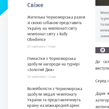
Свіже
арені
Мину
Жителька Чорноморська разом
турн
зі своєю собакою представить
тала
Україну на чемпіонаті світу
кома
чемпіонат світу з Rally
заво
Obedience
05 сер
Новини
/
Спорт
Гімнастки з Чорноморська
До скл
здобули нагороди на турнірі
виступи
«Золотий Дюк»
30 чер
Новини
/
Спорт
Серед 
Волейболісти з Чорноморська
Дарія 
здобули медалі чемпіонату
України та представлятимуть
катег
країну на міжнародній арені
витонче