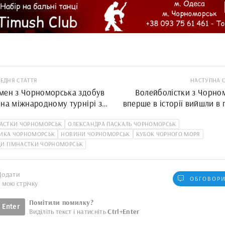
ЕДНЯ СТАТТЯ
НАСТУПНА 
мен з Чорноморська здобув
Волейболістки з Чорно
 на міжнародному турнірі з
вперше в історії вийшли в
ин карате
чемпіона
НАСТКИ ЧОРНОМОРСЬК
ОЛЕКСАНДРА ПАСКАЛЬ ЧОРНОМОРСЬК
ТИКА ЧОРНОМОРСЬК
НОВИНИ ЧОРНОМОРСЬК
КУБОК ЧОРНОГО МОРЯ
ДИ ГІМНАСТКИ ЧОРНОМОРСЬК
Додати
ОБГОВОРИ
у мою стрічку
Помітили помилку?
Enter
Виділіть текст і натисніть
Ctrl+Enter