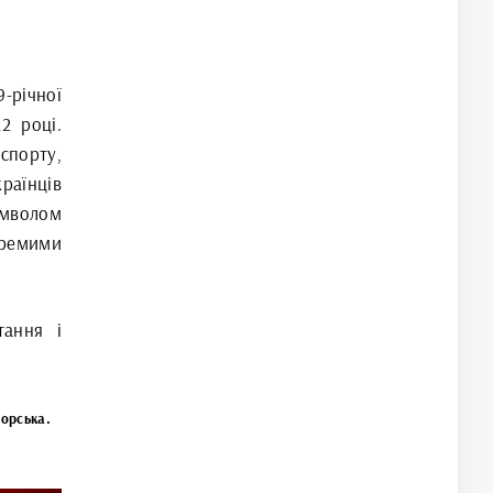
річної
2 році.
спорту,
раїнців
имволом
окремими
тання і
морська.