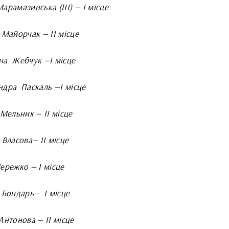
арамазинська (ІІІ) — І місце
 Майорчак — ІІ місце
на Жебчук —
І місце
ндра Паскаль —
І місце
Мельник — ІІ місце
Власова— ІІ місце
ережко — І місце
 Бондарь—
І місце
Антонова — ІІ місце