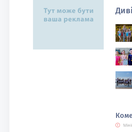
Див
Коме
Міні