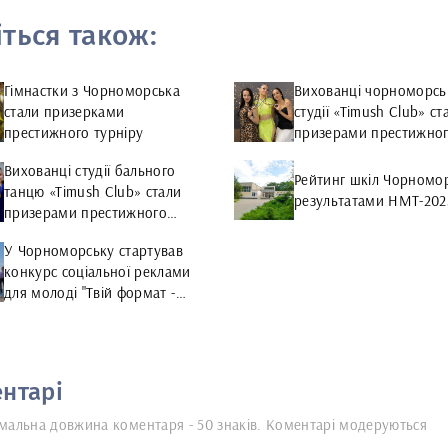
іться також:
Гімнастки з Чорноморська
Вихованці чорноморсь
стали призерками
студії «Timush Club» ст
престижного турніру
призерами престижно
турніру
Вихованці студії бального
Рейтинг шкіл Чорномор
танцю «Timush Club» стали
результатами НМТ-202
призерами престижного
турніру
У Чорноморську стартував
конкурс соціальної реклами
для молоді "Твій формат -
2022"
нтарі
мальна довжина коментаря - 50 знаків. Коментарі модеруються