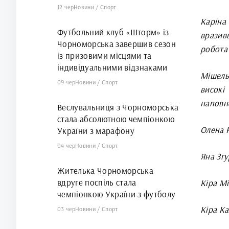
12 чер
Новини
/
Спорт
Каріна
Футбольний клуб «Шторм» із
вразив
Чорноморська завершив сезон
робота 
із призовими місцями та
індивідуальними відзнаками
Мішель
09 чер
Новини
/
Спорт
високі
наповн
Веслувальниця з Чорноморська
стала абсолютною чемпіонкою
Олена К
України з марафону
04 чер
Новини
/
Спорт
Яна Згу
Жителька Чорноморська
вдруге поспіль стала
Кіра Мі
чемпіонкою України з футболу
Кіра Ка
03 чер
Новини
/
Спорт