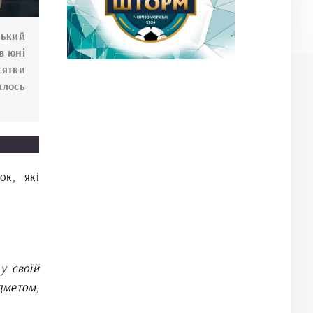
ський
в юні
сятки
алось
ок, які
у своїй
метом,