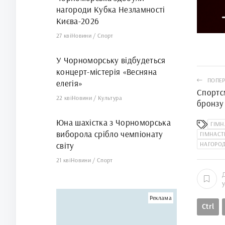
нагороди Кубка Незламності
Києва-2026
27 кві
Новини
/
Спорт
У Чорноморську відбудеться
концерт-містерія «Весняна
ПОПЕР
елегія»
Спортс
22 кві
Новини
/
Культура
бронзу
кіокуш
Юна шахістка з Чорноморська
ГІМ
виборола срібло чемпіонату
ГІМНАС
світу
НАГОРО
21 кві
Новини
/
Спорт
Реклама
Ctrl