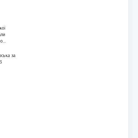
кої
али
го
ська за
3