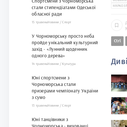
Спортсмени з Чорноморська
НАРКОЗ
стали стипендіатами Одеської
обласної ради
15 травень
Новини
/
Спорт
У Чорноморську просто неба
Ctrl
пройде унікальний культурний
захід - «Лунний щоденник
одного дерева»
Див
14 травень
Новини
/
Культура
Юні спортсмени з
Чорноморська стали
призерами чемпіонату України
з сумо
13 травень
Новини
/
Спорт
Юні танцівники з
Чорноморська - вихованці