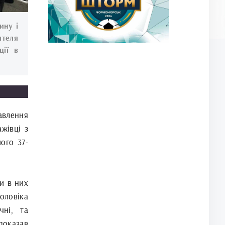
ину і
ителя
ції в
авлення
жівці з
ого 37-
и в них
оловіка
чні, та
показав