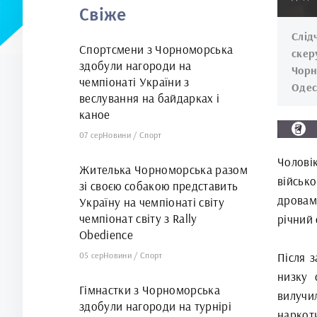
Свіже
Слід
Спортсмени з Чорноморська
скер
здобули нагороди на
Чорн
чемпіонаті України з
Одес
веслування на байдарках і
каное
07 сер
Новини
/
Спорт
Чолові
Жителька Чорноморська разом
військ
зі своєю собакою представить
дровам
Україну на чемпіонаті світу
чемпіонат світу з Rally
річний 
Obedience
05 сер
Новини
/
Спорт
Після 
низку 
Гімнастки з Чорноморська
вилучи
здобули нагороди на турнірі
наркот