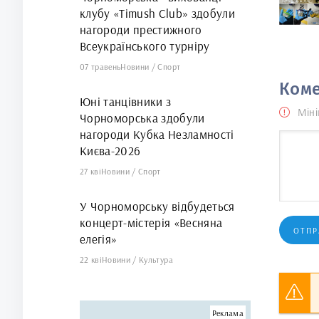
клубу «Timush Club» здобули
нагороди престижного
Всеукраїнського турніру
07 травень
Новини
/
Спорт
Коме
Юні танцівники з
Міні
Чорноморська здобули
нагороди Кубка Незламності
Києва-2026
27 кві
Новини
/
Спорт
У Чорноморську відбудеться
концерт-містерія «Весняна
ОТПР
елегія»
22 кві
Новини
/
Культура
Реклама