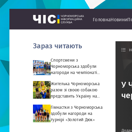
Головна
Новини
П
Зараз читають
Н
Спортсмени з
Чорноморська здобули
нагороди на чемпіонаті
України з веслування на
У 
Жителька Чорноморська
байдарках і каное
разом зі своєю собакою
че
представить Україну на
чемпіонаті світу чемпіонат
Гімнастки з Чорноморська
світу з Rally Obedience
здобули нагороди на
турнірі «Золотий Дюк»
Додан