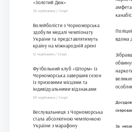
«Золотий Дюк»
амфетам
30 чер
Новини
/
Спорт
канабісу
Волейболісти з Чорноморська
Поліцей
здобули медалі чемпіонату
України та представлятимуть
вдома 
країну на міжнародній арені
Зібрав
12 чер
Новини
/
Спорт
обвину
Футбольний клуб «Шторм» із
наркот
Чорноморська завершив сезон
велики
із призовими місцями та
особли
індивідуальними відзнаками
09 чер
Новини
/
Спорт
Досудов
скерова
Веслувальниця з Чорноморська
стала абсолютною чемпіонкою
України з марафону
За неза