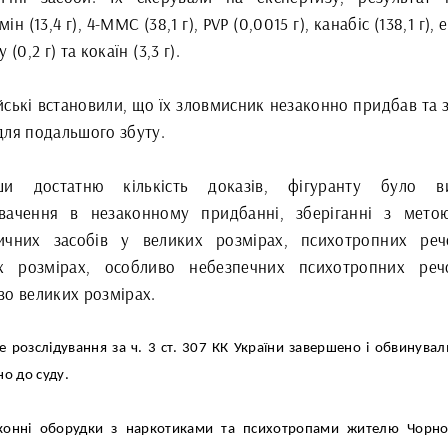
ін (13,4 г), 4-ММС (38,1 г), PVP (0,0015 г), канабіс (138,1 г), 
 (0,2 г) та кокаїн (3,3 г).
ські встановили, що їх зловмисник незаконно придбав та з
для подальшого збуту.
ши достатню кількість доказів, фігуранту було ви
вачення в незаконному придбанні, зберіганні з мето
ичних засобів у великих розмірах, психотропних ре
х розмірах, особливо небезпечних психотропних ре
во великих розмірах.
е розслідування за ч. 3 ст. 307 КК України завершено і обвинувал
но до суду.
конні оборудки з наркотиками та психотропами жителю Чорн