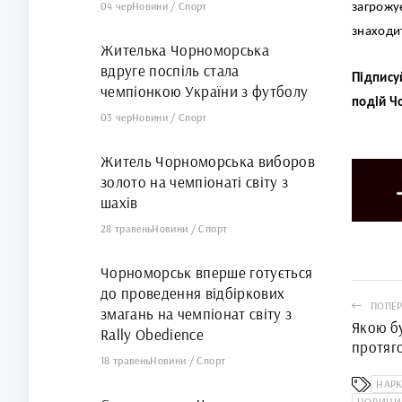
04 чер
Новини
/
Спорт
загрожу
знаходи
Жителька Чорноморська
вдруге поспіль стала
Підпису
чемпіонкою України з футболу
подій Ч
03 чер
Новини
/
Спорт
Житель Чорноморська виборов
золото на чемпіонаті світу з
шахів
28 травень
Новини
/
Спорт
Чорноморськ вперше готується
до проведення відбіркових
ПОПЕР
змагань на чемпіонат світу з
Якою б
Rally Obedience
протяго
18 травень
Новини
/
Спорт
НАР
НОВИНИ