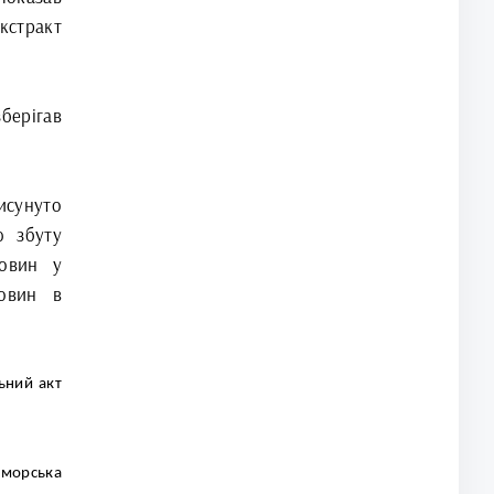
екстракт
берігав
сунуто
ю збуту
човин у
човин в
ьний акт
оморська