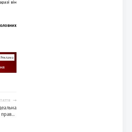
разі він
головних
Реклама
СТАТТЯ
ідеальна
а правах
еклами)