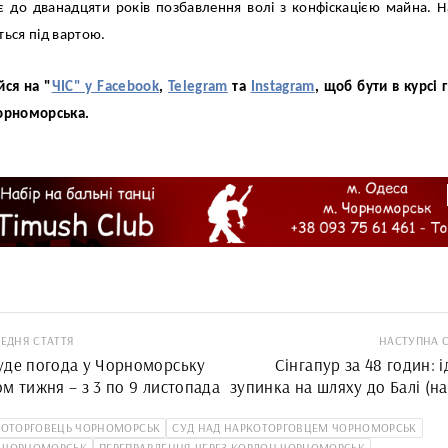
є до дванадцяти років позбавлення волі з конфіскацією майна. На
ться під вартою.
йся на "
ЧІС" у Facebook
,
Telegram
та
Instagram
, щоб бути в курсі 
орноморська.
ЕДНЯ СТАТТЯ
НАСТУПНА 
уде погода у Чорноморську
Сінгапур за 48 годин: 
м тижня – з 3 по 9 листопада
зупинка на шляху до Балі (н
р
КОТОРГОВЕЦЬ ЧОРНОМОРСЬК
СУД НАД НАРКОТОРГОВЦЕМ ЧОРНОМОРСЬК
 ЧОРНОМОРСЬК
ПЕРЕПРАВЛЕННЯ ЧЕРЕЗ КОРДОН ЧОРНОМОРСЬК