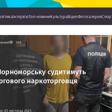
олітика
Інтерв'ю
Топ-новини
Культура
Відео
Фотогалерея
Спор
овини
368
Чорноморську судитимуть
ргового наркоторговця
о: 03 листопад 2025