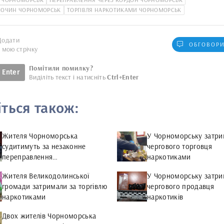
ЛОЧИН ЧОРНОМОРСЬК
ТОРГІВЛЯ НАРКОТИКАМИ ЧОРНОМОРСЬК
Додати
ОБГОВОРИ
у мою стрічку
Помітили помилку?
Enter
Виділіть текст і натисніть
Ctrl+Enter
іться також:
Жителя Чорноморська
У Чорноморську затр
судитимуть за незаконне
чергового торговця
переправлення
наркотиками
військовозобов’язаних через
Жителя Великодолинської
У Чорноморську затр
кордон
громади затримали за торгівлю
чергового продавця
наркотиками
наркотиків
Двох жителів Чорноморська