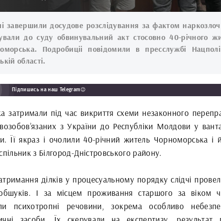
чі завершили досудове розслідування за фактом наркозлоч
ували до суду обвинувальний акт
стосовно 40-річного ж
оморська. Подробиціі повідомили в пресслужбі Нацполі
ькій області.
Підпишись на наш Telegram😉
ка затримали під час викриття схеми незаконного перепр
овозобов’язаних з України до Республіки Молдови у ванта
и. Її якраз і очолили 40-річний житель Чорноморська і й
спільник з Білгород-Дністровського району.
затримання ділків у процесуальному порядку слідчі провел
обшуків. І за місцем проживання старшого за віком ч
ли психотропні речовини, зокрема особливо небезпе
ичні засоби. Їх скерували на експертизу, результат 