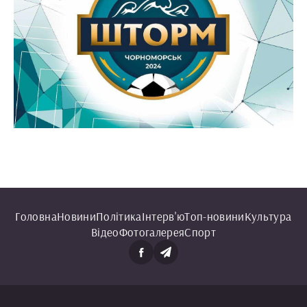
Головна
Новини
Політика
Інтерв'ю
Топ-новини
Культура
Відео
Фотогалерея
Спорт