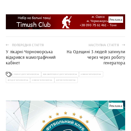
Реклама
ПОПЕРЕДНЯ СТАТТЯ
НАСТУПНА СТАТТЯ
У лікарні Чорноморська
На Одещині 3 людей загинули
відкрився мамографічний
через через роботу
кабінет
генератора
РЕМОНТ ДОРІГ ЧОРНОМОРСЬК
ЯМКОВИЙ РЕМОНТ ДОРІГ ЧОРНОМОРСЬК
НОВИНИ ЧОРНОМОРСЬК
АВТОДОР ЧОРНОМОРСЬК
НОВИНИ ЧОРНОМОРСЬК
ДОРОГИ ЧОРНОМОРСЬК
Реклама