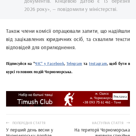
документів. Кінцевою датою є 13 березня
2026 року», — повідомили у міністерстві.
Також члени комісії опрацювали запити, що надійшли
від зацікавлених юридичних осіб, та схвалили тексти
відповідей для оприлюднення.
Підписуйся на "
ЧІС" у Facebook
,
Telegram
та
Instagram
, щоб бути в
курсі головних подій Чорноморська.
Реклама
ПОПЕРЕДНЯ СТАТТЯ
НАСТУПНА СТАТТЯ
У перший день весни у
На території Чорноморська
Чорноморську пройде
виявили стихійне