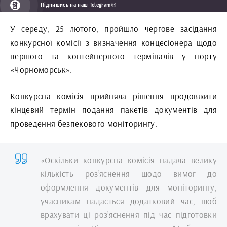
Підпишись на наш Telegram😉
У середу, 25 лютого, пройшло чергове засідання
конкурсної комісії з визначення концесіонера щодо
першого та контейнерного терміналів у порту
«Чорноморськ».
Конкурсна комісія прийняла рішення продовжити
кінцевий термін подання пакетів документів для
проведення безпекового моніторингу.
«Оскільки конкурсна комісія надала велику
кількість роз’яснення щодо вимог до
оформлення документів для моніторингу,
учасникам надається додатковий час, щоб
врахувати ці роз’яснення під час підготовки