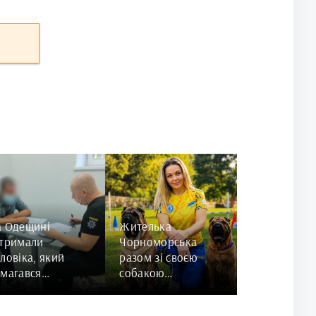
а Одещині
Жителька
атримали
Чорноморська
ловіка, який
разом зі своєю
магався
собакою
валтувати 84-
представить
чну жінку
Україну на