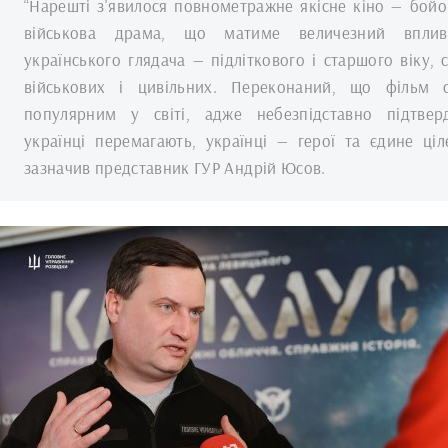
“Нарешті з'явилося повнометражне якісне кіно — бойо
військова драма, що матиме величезний впли
українського глядача — підліткового і старшого віку, 
військових і цивільних. Переконаний, що фільм с
популярним у світі, адже небезпідставно підтвер
українці перемагають, українці — герої та єдине ціл
зазначив представник ГУР Андрій Юсов.