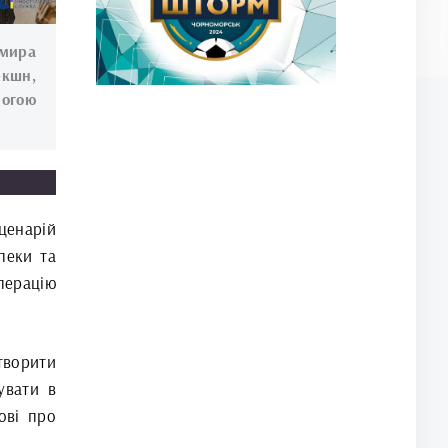
омира
екшн,
огою
енарій
пеки та
перацію
ворити
увати в
ові про