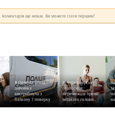
Коментарів ще немає. Ви можете стати першим!
В Одесі 12-річна
У Чорноморську
Н
дівчинка
оголосили
з
вистрибнула з
переможців премії
чо
балкону 7 поверху
міського голови
на
для талановитої
зг
молоді
рі