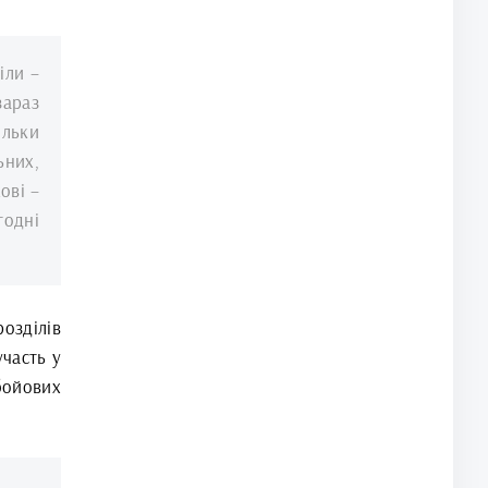
іли –
зараз
ільки
ьних,
ові –
годні
озділів
участь у
бойових