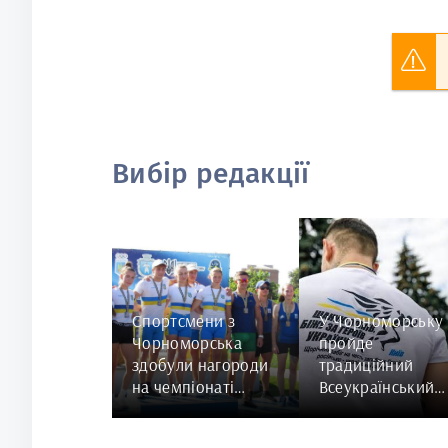
Вибір редакції
Спортсмени з
У Чорноморську
Чорноморська
пройде
здобули нагороди
традиційний
на чемпіонаті
Всеукраїнський
України з
забіг «Шаную
веслування на
Воїнів, біжу за