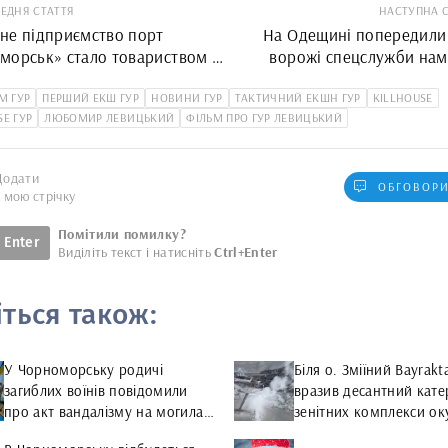
ЕДНЯ СТАТТЯ
НАСТУПНА 
не підприємство порт
На Одещині попередили 
морськ» стало товариством з
ворожі спецслужби нам
ною відповідальністю
втягнути 11-річн
М ГУР
ПЕРШИЙ ЕКШ ГУР
НОВИНИ ГУР
ТАКТИЧНИЙ ЕКШН ГУР
KILLHOUSE
SE ГУР
ЛЮБОМИР ЛЕВИЦЬКИЙ
ФІЛЬМ ПРО ГУР ЛЕВИЦЬКИЙ
Додати
ОБГОВОРИ
у мою стрічку
Помітили помилку?
Enter
Виділіть текст і натисніть
Ctrl+Enter
іться також:
У Чорноморську родичі
Біля о. Зміїний Bayrakt
загиблих воїнів повідомили
вразив десантний кате
про акт вандалізму на могилах
зенітних комплекси ок
Героїв