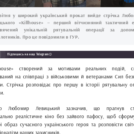
вітня у широкий український прокат вийде стрічка Люб
цького «Killhouse» – перший вітчизняний тактичний 
свячений унікальній рятувальній операції за допом
ілотників. Про це повідомили в ГУР.
Підпишись на наш Telegram😉
lhouse» створений за мотивами реальних подій, сц
ваний на співпраці з військовими й ветеранами Сил без
и. Стрічка розповідає про першу в історії рятувальну о
и.
ер Любомир Левицький зазначив, що прагнув ст
ально реалістичне кіно без зайвого пафосу, щоб сформ
рі образ сучасного українського героя та розповісти світ
іоналізм наших захисників.