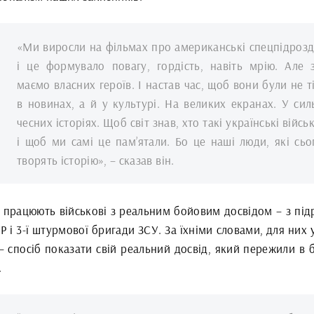
«Ми виросли на фільмах про американські спецпідрозд
і це формувало повагу, гордість, навіть мрію. Але 
маємо власних героїв. І настав час, щоб вони були не т
в новинах, а й у культурі. На великих екранах. У сил
чесних історіях. Щоб світ знав, хто такі українські військ
і щоб ми самі це пам’ятали. Бо це наші люди, які сьо
творять історію», – сказав він.
 працюють військові з реальним бойовим досвідом – з підр
Р і 3-ї штурмової бригади ЗСУ. За їхніми словами, для них 
– спосіб показати свій реальний досвід, який пережили в 
.