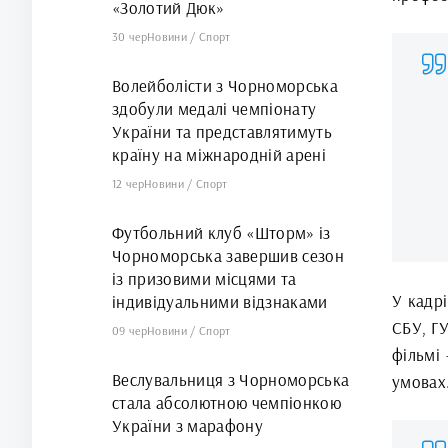
«Золотий Дюк»
30 чер
Новини
/
Спорт
Волейболісти з Чорноморська
здобули медалі чемпіонату
України та представлятимуть
країну на міжнародній арені
12 чер
Новини
/
Спорт
Футбольний клуб «Шторм» із
Чорноморська завершив сезон
із призовими місцями та
У кадрі
індивідуальними відзнаками
СБУ, ГУ
09 чер
Новини
/
Спорт
фільмі 
Веслувальниця з Чорноморська
умовах
стала абсолютною чемпіонкою
України з марафону