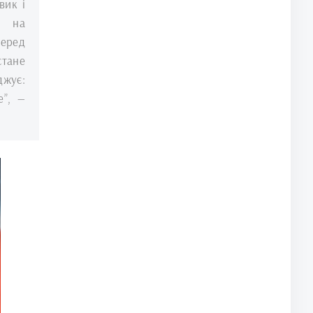
вик і
в на
серед
тане
джує:
е”, —