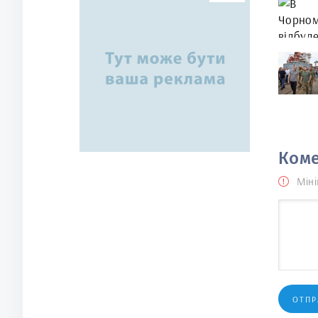
Коме
Міні
ОТПР