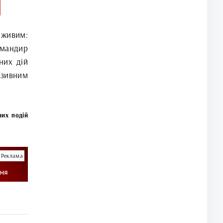
 живим:
омандир
них дій
озивним
них подій
Реклама