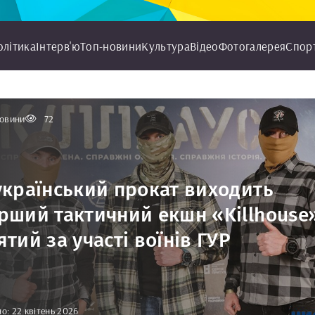
олітика
Інтерв'ю
Топ-новини
Культура
Відео
Фотогалерея
Спор
овини
72
український прокат виходить
рший тактичний екшн «Killhouse»
ятий за участі воїнів ГУР
о: 22 квітень 2026