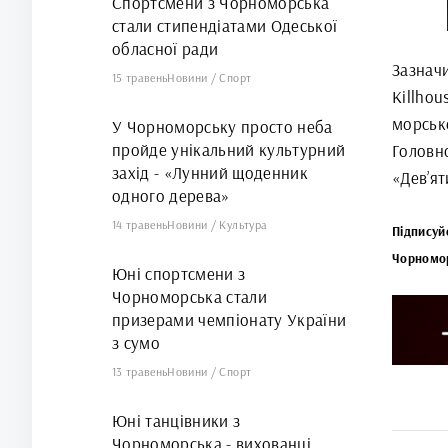
Спортсмени з Чорноморська
стали стипендіатами Одеської
обласної ради
Зазнач
15 травень
Новини
/
Спорт
Killho
морськ
У Чорноморську просто неба
пройде унікальний культурний
Головн
захід - «Лунний щоденник
«Дев’ят
одного дерева»
14 травень
Новини
/
Культура
Підписуй
Чорномо
Юні спортсмени з
Чорноморська стали
призерами чемпіонату України
з сумо
13 травень
Новини
/
Спорт
Юні танцівники з
Чорноморська - вихованці