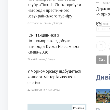
ПОПЕР
клубу «Timush Club» здобули
Держав
нагороди престижного
«Чорно
Всеукраїнського турніру
обмеже
07 травень
Новини
/
Спорт
ФІЛЬ
KILLHOU
Юні танцівники з
Чорноморська здобули
нагороди Кубка Незламності
Києва-2026
27 кві
Новини
/
Спорт
Ctrl
У Чорноморську відбудеться
Див
концерт-містерія «Весняна
елегія»
22 кві
Новини
/
Культура
Реклама