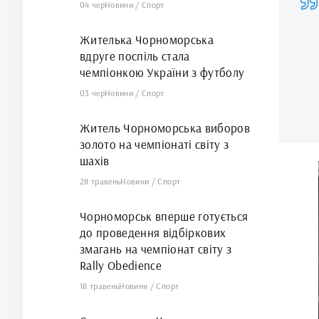
04 чер
Новини
/
Спорт
Жителька Чорноморська
вдруге поспіль стала
чемпіонкою України з футболу
03 чер
Новини
/
Спорт
Житель Чорноморська виборов
золото на чемпіонаті світу з
шахів
28 травень
Новини
/
Спорт
Чорноморськ вперше готується
до проведення відбіркових
змагань на чемпіонат світу з
Rally Obedience
18 травень
Новини
/
Спорт