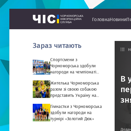
Головна
Новини
П
Зараз читають
Н
Спортсмени з
Чорноморська здобули
нагороди на чемпіонаті
В 
України з веслування на
Жителька Чорноморська
байдарках і каное
пе
разом зі своєю собакою
представить Україну на
зн
чемпіонаті світу чемпіонат
Гімнастки з Чорноморська
світу з Rally Obedience
здобули нагороди на
турнірі «Золотий Дюк»
Додан