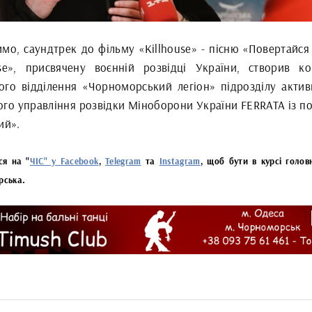
имо, саундтрек до фільму «Killhouse» - пісню «Повертайся
use», присвячену воєнній розвідці України, створив к
ого відділення «Чорноморський легіон» підрозділу актив
ого управління розвідки Міноборони України FERRATA із п
ий».
ся на "
ЧІС" у Facebook
,
Telegram
та
Instagram
, щоб бути в курсі голов
рська.