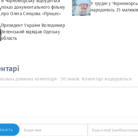
В Чорноморську відбудеться
У грудні у Чорноморсь
показ документального фільму
народилось 25 малюкі
про Олега Сенцова «Процес»
Президент України Володимир
Зеленський відвідав Одеську
область
нтарі
мальна довжина коментаря - 50 знаків. Коментарі модеруються
АВИТЬ