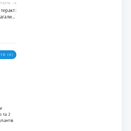
СТАТТЯ
теракт:
агалися
ого учня
ТИ (0)
ar
р та 2
упантів