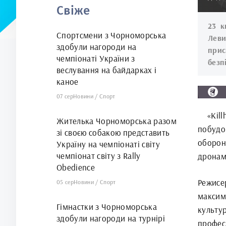
Свіже
23 к
Спортсмени з Чорноморська
Леви
здобули нагороди на
при
чемпіонаті України з
безп
веслування на байдарках і
каное
07 сер
Новини
/
Спорт
«Kil
Жителька Чорноморська разом
побудо
зі своєю собакою представить
оборон
Україну на чемпіонаті світу
чемпіонат світу з Rally
дронам
Obedience
Режис
05 сер
Новини
/
Спорт
максим
Гімнастки з Чорноморська
культу
здобули нагороди на турнірі
профес