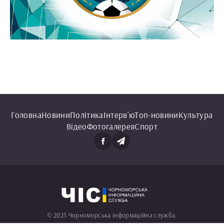
Головна
Новини
Політика
Інтерв'ю
Топ-новини
Культура
Відео
Фотогалерея
Спорт
© 2025 Чорноморська інформаційна служба.