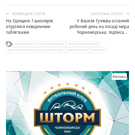
ПОПЕРЕДНЯ СТАТТЯ
НАСТУПНА СТАТТЯ
На Одещині 7 школярів
У Василя Гуляєва останній
отруїлися невідомими
робочий день на посаді мера
таблетками
Чорноморська: підписано
розпорядження про
покладання обов’язків на
АВАРІЯ ЧОРНОМОРСЬК
ДТП ПОБЛИЗУ ЧОРНОМОРСЬКА
СМЕРТЕЛЬНА АВАРІЯ СУХИЙ ЛИМАН
Олену Шолар
АВАРІЯ 9 ТРАВНЯ ЧОРНОМОРСЬК
ДТП 9 ТРАВНЯ СУХИЙ ЛИМАН
НОВИНИ ЧОРНОМОРСЬК
ЧОРНОМОРСЬК
Реклама