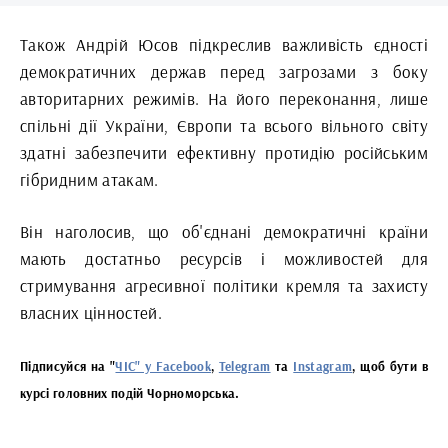
Також Андрій Юсов підкреслив важливість єдності
демократичних держав перед загрозами з боку
авторитарних режимів. На його переконання, лише
спільні дії України, Європи та всього вільного світу
здатні забезпечити ефективну протидію російським
гібридним атакам.
Він наголосив, що об'єднані демократичні країни
мають достатньо ресурсів і можливостей для
стримування агресивної політики кремля та захисту
власних цінностей.
Підписуйся на "
ЧІС" у Facebook
,
Telegram
та
Instagram
, щоб бути в
курсі головних подій Чорноморська.