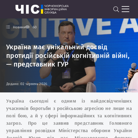
Новини
60
Україна має унікальний досвід
протидії російській когнітивній війні,
— представник ГУР
Додано: 02 червень 2026
Україна сьогодні є одним із найдосвідченіших
учасників боротьби з російською агресією не лише на
полі бою, а й у сфері інформаційних та когнітивних
загроз. Про це заявив представник Головного
управління розвідки Міністерства оборони України
Андрій Юсов під час Міжнародного форуму