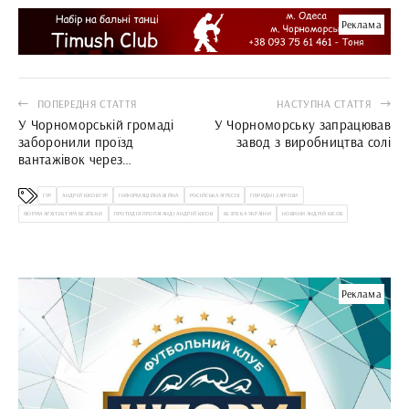
Реклама
ПОПЕРЕДНЯ СТАТТЯ
НАСТУПНА СТАТТЯ
У Чорноморській громаді
У Чорноморську запрацював
заборонили проїзд
завод з виробництва солі
вантажівок через
Олександрівку
ГУР
АНДРІЙ ЮСОВ ГУР
ІНФОРМАЦІЙНА ВІЙНА
РОСІЙСЬКА АГРЕСІЯ
ГІБРИДНІ ЗАГРОЗИ
ФОРУМ АРХІТЕКТУРА БЕЗПЕКИ
ПРОТИДІЯ ПРОПАГАНДІ АНДРІЙ ЮСОВ
БЕЗПЕКА УКРАЇНИ
НОВИНИ АНДРІЙ ЮСОВ
Реклама