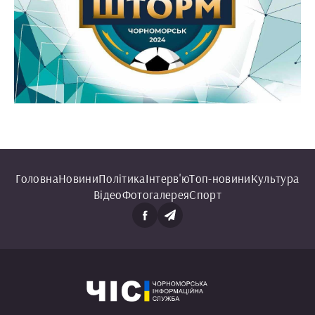
Головна
Новини
Політика
Інтерв'ю
Топ-новини
Культура
Відео
Фотогалерея
Спорт