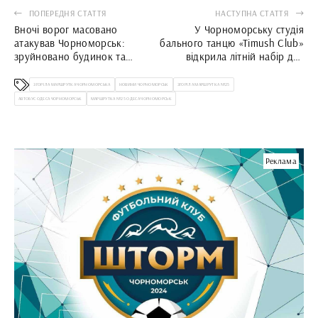
ПОПЕРЕДНЯ СТАТТЯ
НАСТУПНА СТАТТЯ
Вночі ворог масовано
У Чорноморську студія
атакував Чорноморськ:
бального танцю «Timush Club»
зруйновано будинок та
відкрила літній набір для
пошкоджено об’єкт критичної
дітей
інфраструктури
ЗГОРІЛА МАРШРУТКА ЧОРНОМОРСЬКА
НОВИНИ ЧОРНОМОРСЬК
ЗГОРІЛА МАРШРУТКА №25
АВТОБУС ОДЕСА ЧОРНОМОРСЬК
МАРШРУТКА №25 ОДЕСА ЧОРНОМОРСЬК
Реклама