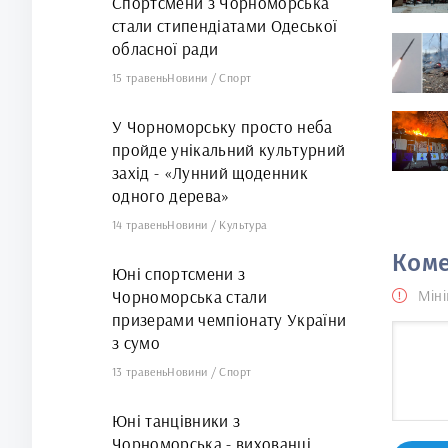
Спортсмени з Чорноморська
стали стипендіатами Одеської
обласної ради
15 травень
Новини
/
Спорт
У Чорноморську просто неба
пройде унікальний культурний
захід - «Лунний щоденник
одного дерева»
14 травень
Новини
/
Культура
Коме
Юні спортсмени з
Чорноморська стали
Міні
призерами чемпіонату України
з сумо
13 травень
Новини
/
Спорт
Юні танцівники з
Чорноморська - вихованці