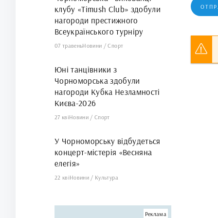
ОТПР
клубу «Timush Club» здобули
нагороди престижного
Всеукраїнського турніру
07 травень
Новини
/
Спорт
Юні танцівники з
Чорноморська здобули
нагороди Кубка Незламності
Києва-2026
27 кві
Новини
/
Спорт
У Чорноморську відбудеться
концерт-містерія «Весняна
елегія»
22 кві
Новини
/
Культура
Реклама