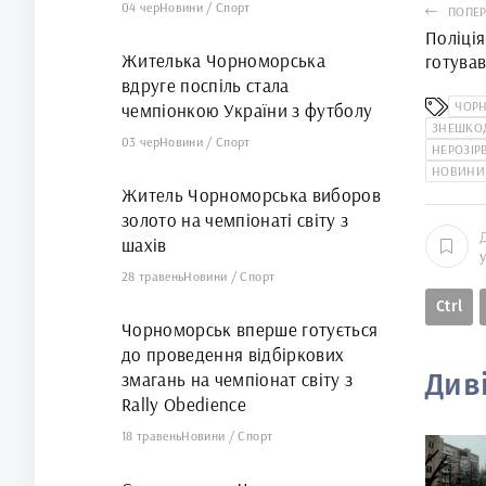
04 чер
Новини
/
Спорт
ПОПЕР
Поліція
Жителька Чорноморська
готува
вдруге поспіль стала
Андрія
ЧОР
чемпіонкою України з футболу
ЗНЕШКО
03 чер
Новини
/
Спорт
НЕРОЗІР
НОВИНИ
Житель Чорноморська виборов
золото на чемпіонаті світу з
шахів
28 травень
Новини
/
Спорт
Ctrl
Чорноморськ вперше готується
до проведення відбіркових
Див
змагань на чемпіонат світу з
Rally Obedience
18 травень
Новини
/
Спорт