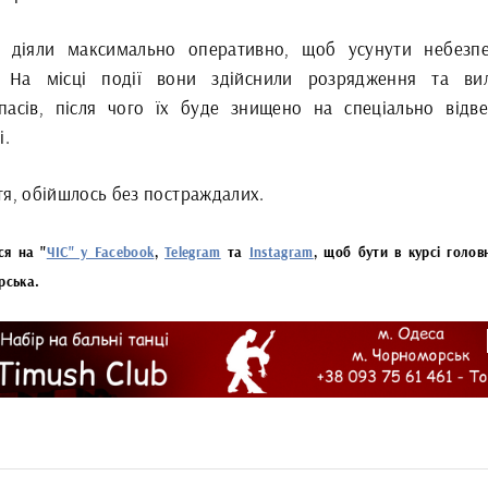
і діяли максимально оперативно, щоб усунути небезп
 На місці події вони здійснили розрядження та ви
пасів, після чого їх буде знищено на спеціально відв
і.
тя, обійшлось без постраждалих.
ся на "
ЧІС" у Facebook
,
Telegram
та
Instagram
, щоб бути в курсі голов
рська.