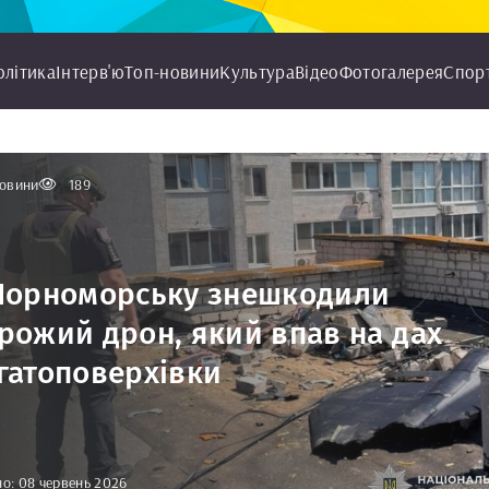
олітика
Інтерв'ю
Топ-новини
Культура
Відео
Фотогалерея
Спор
овини
189
Чорноморську знешкодили
рожий дрон, який впав на дах
гатоповерхівки
о: 08 червень 2026