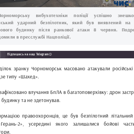
орноморську вибухотехніки поліції успішно знешко
йський ударний безпілотник, який був виявлений на
ового будинку після ранкової атаки 8 червня. Подр
домили в пресслужбі Нацполіції.
Підпишись на наш Telegram😉
ділок зранку Чорноморськ масовано атакували російські
дзе типу «Шахед».
 зафіксовано влучання БпЛА в багатоповерхівку: дрон застр
 будинку та не здетонував.
ормацією правоохоронців, це був безпілотний літальний
Герань-2», усередині якого залишалися бойові час
тори.