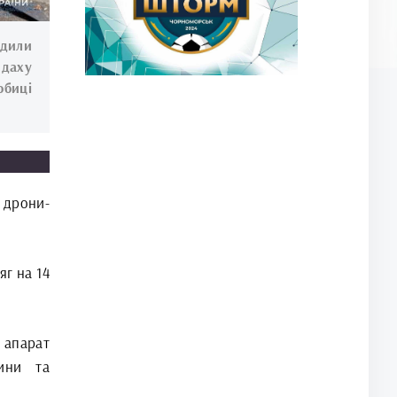
дили
 даху
обиці
 дрони-
яг на 14
 апарат
тини та