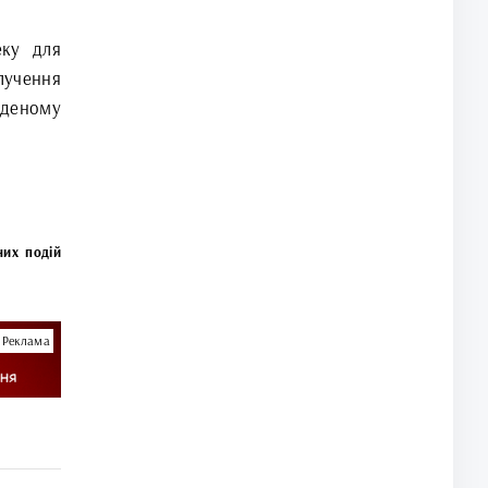
еку для
лучення
еденому
них подій
Реклама