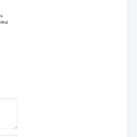
сь
івці