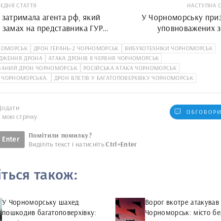
ЕДНЯ СТАТТЯ
НАСТУПНА 
 затримала агента рф, який
У Чорноморську при
в замах на представника ГУР
уповноважених з
 Юсова
безбар
НОМОРСЬК
ДРОН ГЕРАНЬ-2 ЧОРНОМОРСЬК
ВИБУХОТЕХНІКИ ЧОРНОМОРСЬК
ДЖЕННЯ ДРОНА
АТАКА ДРОНІВ 8 ЧЕРВНЯ ЧОРНОМОРСЬК
ВАНИЙ ДРОН ЧОРНОМОРСЬК
РОСІЙСЬКА АТАКА ЧОРНОМОРСЬК
 ЧОРНОМОРСЬКА.
ДРОН ВЛЕТІВ У БАГАТОПОВЕРХІВКУ ЧОРНОМОРСЬК
Додати
ОБГОВОРИ
у мою стрічку
Помітили помилку?
Enter
Виділіть текст і натисніть
Ctrl+Enter
іться також:
У Чорноморську шахед
Ворог вкотре атакував
пошкодив багатоповерхівку:
Чорноморськ: місто без