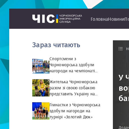
Головна
Новини
П
Зараз читають
Н
Спортсмени з
Чорноморська здобули
нагороди на чемпіонаті
У 
України з веслування на
Жителька Чорноморська
байдарках і каное
во
разом зі своєю собакою
представить Україну на
ба
чемпіонаті світу чемпіонат
Гімнастки з Чорноморська
світу з Rally Obedience
здобули нагороди на
турнірі «Золотий Дюк»
Додан