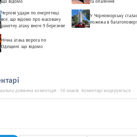
що відомо
та опалення
Чергові удари по енергетиці:
У Чорноморську стала
все, що відомо про масовану
пожежа в багатоповерх
ракетну атаку вночі 9 березняе
Нічна атака ворога по
Одещині: що відомо
нтарі
мальна довжина коментаря - 50 знаків. Коментарі модеруються