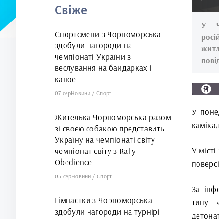
Свіже
У Ч
Спортсмени з Чорноморська
росі
здобули нагороди на
житл
чемпіонаті України з
пові
веслування на байдарках і
каное
07 сер
Новини
/
Спорт
У поне
Жителька Чорноморська разом
каміка
зі своєю собакою представить
Україну на чемпіонаті світу
У місті
чемпіонат світу з Rally
Obedience
поверсі
05 сер
Новини
/
Спорт
За інф
Гімнастки з Чорноморська
типу «
здобули нагороди на турнірі
детона