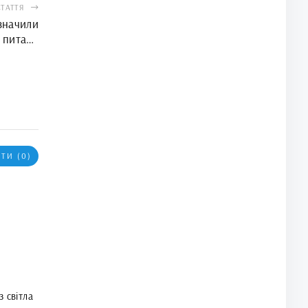
СТАТТЯ
значили
 питань
’єрності
ТИ (0)
 світла