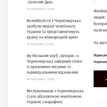
«Золотий Дюк»
30 чер
Новини
/
Спорт
Фахівц
людей.
Волейболісти з Чорноморська
боєпри
здобули медалі чемпіонату
полігон
України та представлятимуть
країну на міжнародній арені
На щас
12 чер
Новини
/
Спорт
Футбольний клуб «Шторм» із
Підписуй
Чорноморська завершив сезон
Чорномо
із призовими місцями та
індивідуальними відзнаками
09 чер
Новини
/
Спорт
Веслувальниця з Чорноморська
стала абсолютною чемпіонкою
України з марафону