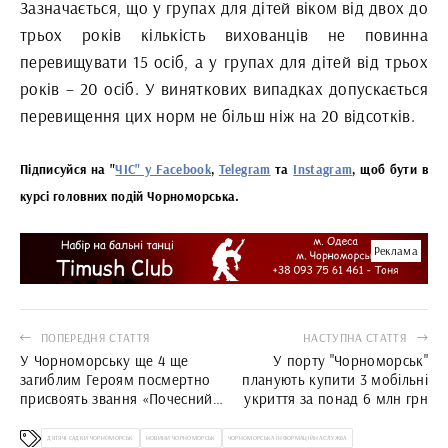
Зазначається, що у групах для дітей віком від двох до
трьох років кількість вихованців не повинна
перевищувати 15 осіб, а у групах для дітей від трьох
років – 20 осіб. У виняткових випадках допускається
перевищення цих норм не більш ніж на 20 відсотків.
Підписуйся на "
ЧІС" у Facebook
,
Telegram
та
Instagram
, щоб бути в
курсі головних подій Чорноморська.
Реклама
ПОПЕРЕДНЯ СТАТТЯ
НАСТУПНА СТАТТЯ
У Чорноморську ще 4 ще
У порту "Чорноморськ"
загиблим Героям посмертно
планують купити 3 мобільні
присвоять звання «Почесний
укриття за понад 6 млн грн
громадянин міської
територіальної громади»
ДЯТЯЧІ САДКИ ЧОРНОМОРСЬК
НОВИНИ ЧОРНОМОРСЬК
ЧОРНОМОРСЬКА ІНФОРМАЦІЙНА СЛУЖБА