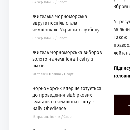
04 чер
Новини
/
Спорт
Збройн
Жителька Чорноморська
У резу
вдруге поспіль стала
звільн
чемпіонкою України з футболу
Також
03 чер
Новини
/
Спорт
правоо
Житель Чорноморська виборов
лейтена
золото на чемпіонаті світу з
шахів
Підпис
28 травень
Новини
/
Спорт
головн
Чорноморськ вперше готується
до проведення відбіркових
змагань на чемпіонат світу з
Rally Obedience
18 травень
Новини
/
Спорт