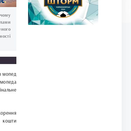
чому
алами
еного
ності
ся мопед
 мопеда
інальне
корення
і кошти