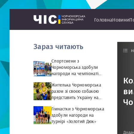
Головна
Новини
П
Зараз читають
Н
Спортсмени з
Чорноморська здобули
нагороди на чемпіонаті
Ко
України з веслування на
Жителька Чорноморська
байдарках і каное
ви
разом зі своєю собакою
представить Україну на
Чо
чемпіонаті світу чемпіонат
Гімнастки з Чорноморська
світу з Rally Obedience
здобули нагороди на
турнірі «Золотий Дюк»
Додан