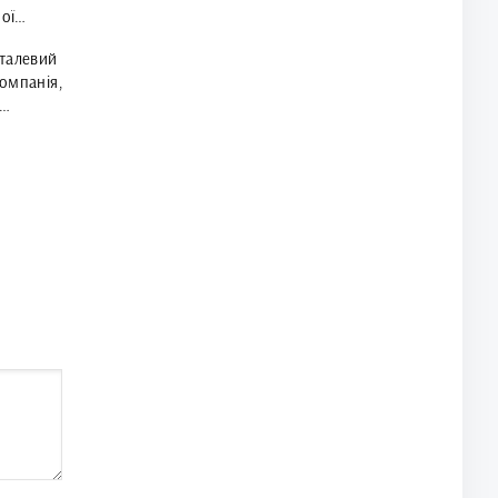
ої
Сталевий
омпанія,
а