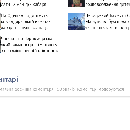
дати 12 млн грн хабаря
розповсюдження дитяч
порнографії
На Одещині судитимуть
Нескорений Бахмут і 
командира, який вимагав
Маріуполь: буксирна к
хабарі та знущався над
яка працювала в порту
бійцями
«Чорноморськ»,
Чиновник з Чорноморська,
перейменувала 2 судн
який вимагав гроші у бізнесу
за розміщення об’єктів торгівлі,
предстане перед судом
нтарі
мальна довжина коментаря - 50 знаків. Коментарі модеруються