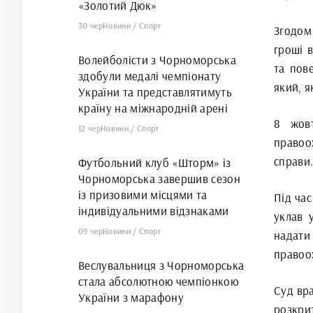
«Золотий Дюк»
30 чер
Новини
/
Спорт
Згодом 
гроші в
Волейболісти з Чорноморська
та пов
здобули медалі чемпіонату
який, я
України та представлятимуть
країну на міжнародній арені
8 жовт
12 чер
Новини
/
Спорт
правоо
справи
Футбольний клуб «Шторм» із
Чорноморська завершив сезон
із призовими місцями та
Під ча
індивідуальними відзнаками
уклав 
09 чер
Новини
/
Спорт
надат
правоо
Веслувальниця з Чорноморська
стала абсолютною чемпіонкою
Суд вра
України з марафону
розкри