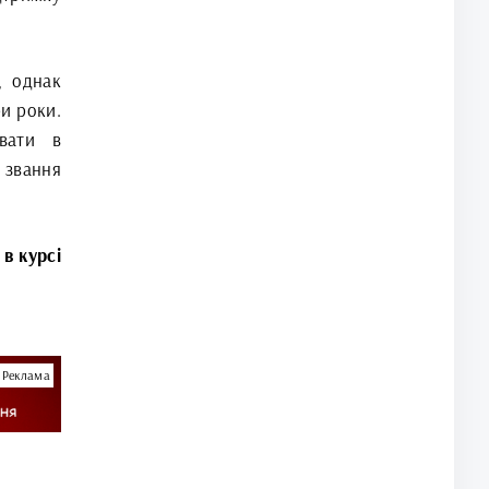
, однак
и роки.
вати в
 звання
 в курсі
Реклама