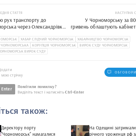
ЕДНЯ СТАТТЯ
НАСТУПНА 
лю рух транспорту до
У Чорноморську за 80
орська через Олександрівку
гривень облаштують кабінет 
ово закриють
лаборантської в 
НОМОРСЬК
ХАБАР СЛІДЧИЙ ЧОРНОМОРСЬК
ХАБАРНИЦТВО ЧОРНОМОРСЬК
 ЧОРНОМОРСЬКА
КОРУПЦІЯ ЧОРНОМОРСЬК
ВИРОК СУДУ ЧОРНОМОРСЬК
ЧОРНОМОРСЬК ВИРОК СУДУ
Додати
ОБГОВОРИ
у мою стрічку
Помітили помилку?
Enter
Виділіть текст і натисніть
Ctrl+Enter
іться також:
Директору порту
На Одещині затримали
"Чорноморськ" намагалися
річного уроженця рф з