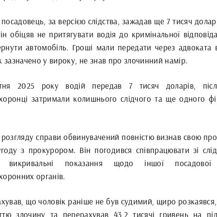
посадовець, за версією слідства, зажадав ще 7 тисяч доларі
ін обіцяв не притягувати водія до кримінальної відповіда
ернути автомобіль. Гроші мали передати через адвоката в
к зазначено у вироку, не знав про злочинний намір.
ня 2025 року водій передав 7 тисяч доларів, післ
хоронці затримали колишнього слідчого та ще одного фі
.
с розгляду справи обвинувачений повністю визнав свою про
угоду з прокурором. Він погодився співпрацювати зі слід
и викривальні показання щодо іншої посадової
хоронних органів.
хував, що чоловік раніше не був судимий, щиро розкаявся,
ттю злочину та перерахував 43,2 тисячі гривень на пі