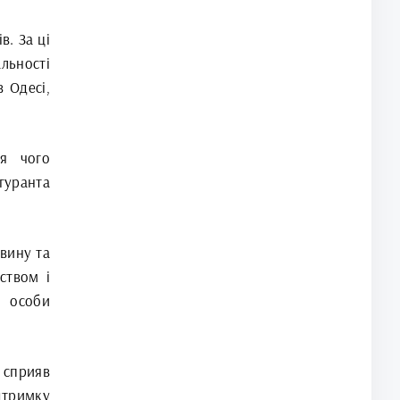
в. За ці
льності
 Одесі,
я чого
гуранта
вину та
ством і
 особи
 сприяв
дтримку