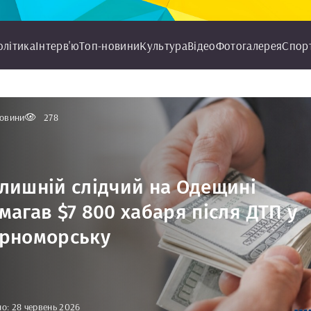
олітика
Інтерв'ю
Топ-новини
Культура
Відео
Фотогалерея
Спор
овини
278
лишній слідчий на Одещині
магав $7 800 хабаря після ДТП у
рноморську
о: 28 червень 2026