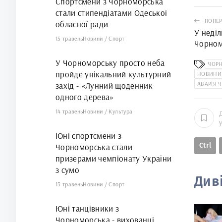
Спортсмени з Чорноморська
стали стипендіатами Одеської
ПОПЕР
обласної ради
У неді
15 травень
Новини
/
Спорт
Чорном
тимчас
У Чорноморську просто неба
ЧОР
пройде унікальний культурний
НОВИНИ
АВАРІЯ 
захід - «Лунний щоденник
одного дерева»
14 травень
Новини
/
Культура
Юні спортсмени з
Ctrl
Чорноморська стали
призерами чемпіонату України
з сумо
Див
13 травень
Новини
/
Спорт
Юні танцівники з
Чорноморська - вихованці