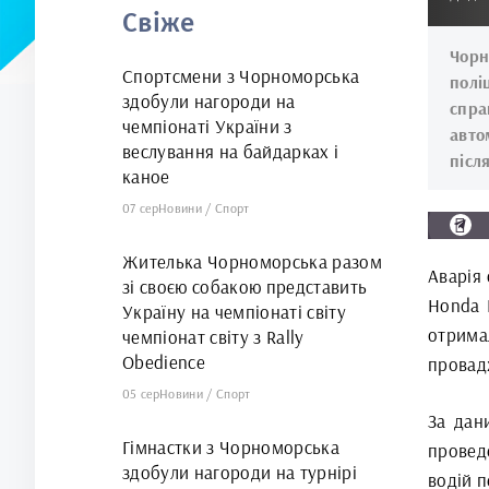
Свіже
Чор
Спортсмени з Чорноморська
полі
здобули нагороди на
спра
чемпіонаті України з
авто
веслування на байдарках і
післ
каное
07 сер
Новини
/
Спорт
Жителька Чорноморська разом
Аварія 
зі своєю собакою представить
Honda 
Україну на чемпіонаті світу
отрима
чемпіонат світу з Rally
Obedience
провад
05 сер
Новини
/
Спорт
За дан
Гімнастки з Чорноморська
провед
здобули нагороди на турнірі
водій 