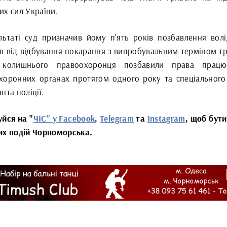
их сил України.
льтаті суд призначив йому п'ять років позбавлення волі
ив від відбування покарання з випробувальним терміном тр
 колишнього правоохоронця позбавили права працю
хоронних органах протягом одного року та спеціального
нта поліції.
уйся на "
ЧІС" у Facebook
,
Telegram
та
Instagram
, щоб бути
их подій Чорноморська.