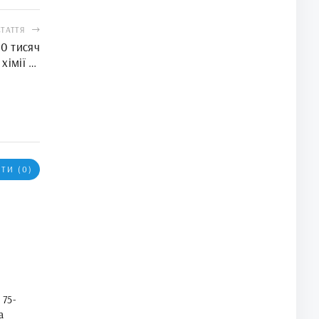
СТАТТЯ
0 тисяч
хімії та
ліцеї №3
ТИ (0)
 75-
а