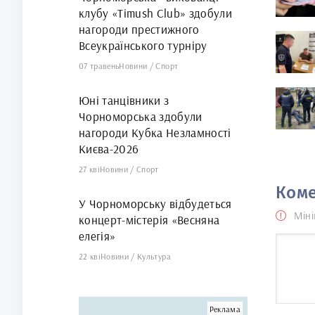
клубу «Timush Club» здобули
нагороди престижного
Всеукраїнського турніру
07 травень
Новини
/
Спорт
Юні танцівники з
Чорноморська здобули
нагороди Кубка Незламності
Києва-2026
27 кві
Новини
/
Спорт
Коме
У Чорноморську відбудеться
Міні
концерт-містерія «Весняна
елегія»
22 кві
Новини
/
Культура
Реклама