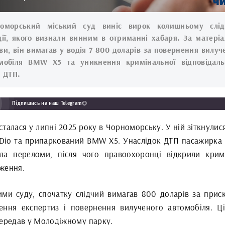
номорський міський суд виніс вирок колишньому слід
ції, якого визнали винним в отриманні хабаря. За матері
ви, він вимагав у водія 7 800 доларів за повернення вилуч
мобіля BMW X5 та уникнення кримінальної відповідаль
я ДТП.
Підпишись на наш Telegram😉
сталася у липні 2025 року в Чорноморську. У ній зіткнули
Dio та припаркований BMW X5. Унаслідок ДТП пасажирка
ла переломи, після чого правоохоронці відкрили крим
ження.
ими суду, спочатку слідчий вимагав 800 доларів за прис
ення експертиз і повернення вилученого автомобіля. Ц
передав у Молодіжному парку.