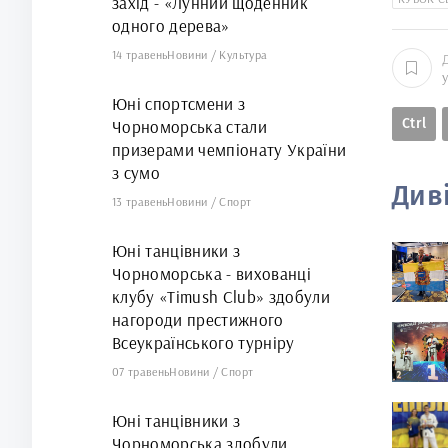
захід - «Лунний щоденник
одного дерева»
14 травень
Новини
/
Культура
Юні спортсмени з
Ctrl
Чорноморська стали
призерами чемпіонату України
з сумо
Див
13 травень
Новини
/
Спорт
Юні танцівники з
Чорноморська - вихованці
клубу «Timush Club» здобули
нагороди престижного
Всеукраїнського турніру
07 травень
Новини
/
Спорт
Юні танцівники з
Чорноморська здобули