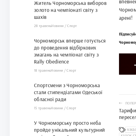
впевне
Житель Чорноморська виборов
Чорном
золото на чемпіонаті світу з
шахів
арені!
28 травень
Новини
/
Спорт
Підписуй
Чорноморськ вперше готується
Чорномо
до проведення відбіркових
змагань на чемпіонат світу з
Rally Obedience
18 травень
Новини
/
Спорт
Спортсмени з Чорноморська
стали стипендіатами Одеської
обласної ради
ПОПЕР
15 травень
Новини
/
Спорт
Тарифи,
пересе
У Чорноморську просто неба
мешкан
пройде унікальний культурний
2026 р
КІКБ
КУБОК С