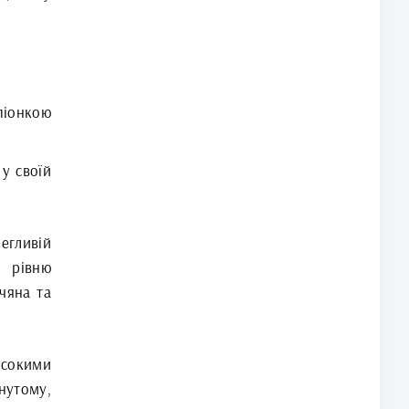
піонкою
 у своїй
егливій
 рівню
чяна та
исокими
нутому,