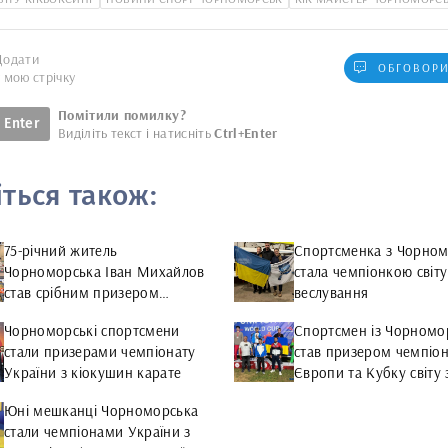
Додати
ОБГОВОРИ
у мою стрічку
Помітили помилку?
Enter
Виділіть текст і натисніть
Ctrl+Enter
іться також:
75-річний житель
Спортсменка з Чорном
Чорноморська Іван Михайлов
стала чемпіонкою світу
став срібним призером
веслування
Чемпіонату світу з важкої
Чорноморські спортсмени
Спортсмен із Чорномо
атлетики IMWA 2025
стали призерами чемпіонату
став призером чемпіо
України з кіокушин карате
Європи та Кубку світу 
універсального бою
Юні мешканці Чорноморська
стали чемпіонами України з