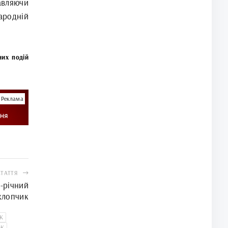
авляючи
ародній
них подій
Реклама
СТАТТЯ
-річний
хлопчик
К
ЬК