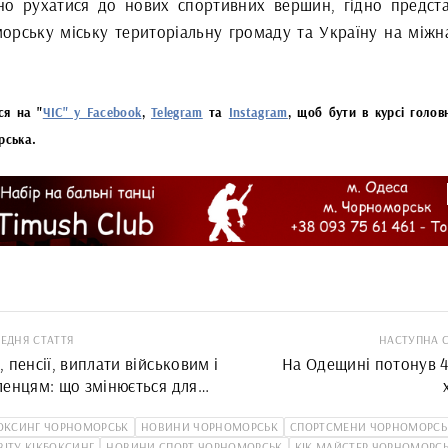
но рухатися до нових спортивних вершин, гідно предст
орську міську територіальну громаду та Україну на міжн
ся на "
ЧІС" у Facebook
,
Telegram
та
Instagram
, щоб бути в курсі голов
рська.
ЕДНЯ СТАТТЯ
НАСТУПНА 
 пенсії, виплати військовим і
На Одещині потонув 4
ленцям: що змінюється для
ців Чорноморська з 1 липня
оку
ОКСИНГ ЧОРНОМОРСЬК
НОВИНИ ЧОРНОМОРСЬК
СПОРТСМЕНИ ЧОРНОМОРСЬ
ВІТУ КІКБОКСИНГ
НОВИНИ СПОРТ ЧОРНОМОРСЬК
КІК МАЙСТЕР ЧОРНОМОРС