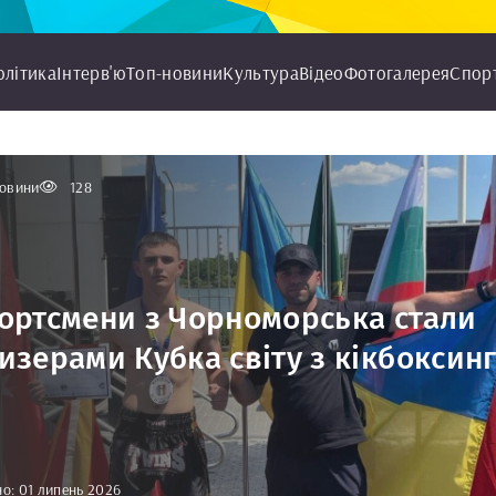
олітика
Інтерв'ю
Топ-новини
Культура
Відео
Фотогалерея
Спор
овини
128
ортсмени з Чорноморська стали
изерами Кубка світу з кікбоксин
о: 01 липень 2026