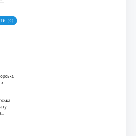
ТИ (0)
орська
 з
рська
нату
з