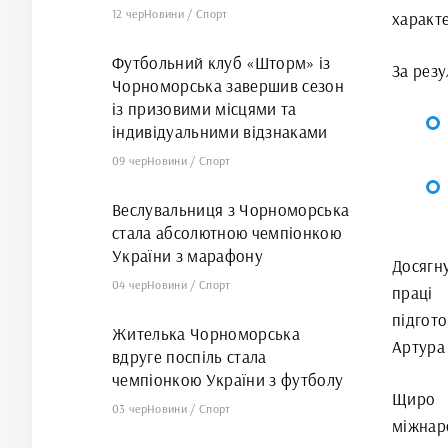
12 чер
Новини
/
Спорт
характ
Футбольний клуб «Шторм» із
За резу
Чорноморська завершив сезон
із призовими місцями та
індивідуальними відзнаками
09 чер
Новини
/
Спорт
Веслувальниця з Чорноморська
стала абсолютною чемпіонкою
України з марафону
Досягн
04 чер
Новини
/
Спорт
праці 
підгот
Жителька Чорноморська
Артура
вдруге поспіль стала
чемпіонкою України з футболу
Щиро в
03 чер
Новини
/
Спорт
міжнар