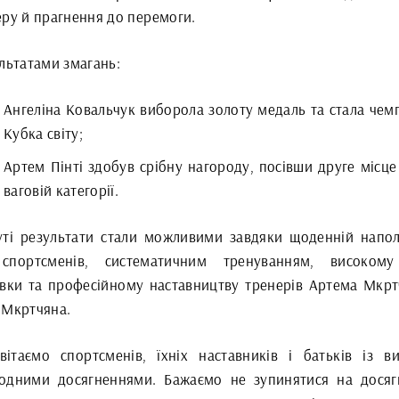
еру й прагнення до перемоги.
льтатами змагань:
Ангеліна Ковальчук виборола золоту медаль та стала чем
Кубка світу;
Артем Пінті здобув срібну нагороду, посівши друге місце
ваговій категорії.
уті результати стали можливими завдяки щоденній напол
спортсменів, систематичним тренуванням, високому
овки та професійному наставництву тренерів Артема Мкрт
 Мкртчяна.
ітаємо спортсменів, їхніх наставників і батьків із в
одними досягненнями. Бажаємо не зупинятися на досяг