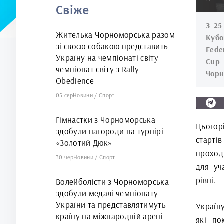
Свіже
арені
З 25
Жителька Чорноморська разом
Кубо
зі своєю собакою представить
Fede
Україну на чемпіонаті світу
Cup
чемпіонат світу з Rally
Чорн
Obedience
05 сер
Новини
/
Спорт
Гімнастки з Чорноморська
Цьогор
здобули нагороди на турнірі
стартів
«Золотий Дюк»
проход
30 чер
Новини
/
Спорт
для уч
рівні.
Волейболісти з Чорноморська
здобули медалі чемпіонату
України та представлятимуть
Україну
країну на міжнародній арені
які по