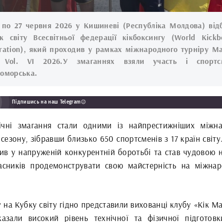
 по 27 червня 2026 у Кишиневі (Республіка Молдова) від
к світу Всесвітньої федерації кікбоксингу (World Kickb
ration), який проходив у рамках міжнародного турніру Ma
 Vol. VI 2026.У змаганнях взяли участь і спортс
оморська.
Підпишись на наш Telegram😉
ічні змагання стали одними із найпрестижніших міжн
 сезону, зібравши близько 650 спортсменів з 17 країн світу
ив у напруженій конкурентній боротьбі та став чудовою 
асників продемонструвати свою майстерність на міжна
 на Кубку світу гідно представили вихованці клубу «Кік М
казали високий рівень технічної та фізичної підготовк