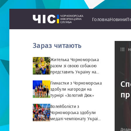
Головна
Новини
П
Зараз читають
Н
Жителька Чорноморська
разом зі своєю собакою
представить Україну на
чемпіонаті світу чемпіонат
Сп
Гімнастки з Чорноморська
світу з Rally Obedience
здобули нагороди на
пр
турнірі «Золотий Дюк»
Волейболісти з
Чорноморська здобули
медалі чемпіонату України
та представлятимуть
Додан
країну на міжнародній