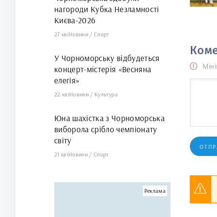
нагороди Кубка Незламності
Києва-2026
27 кві
Новини
/
Спорт
Коме
У Чорноморську відбудеться
Міні
концерт-містерія «Весняна
елегія»
22 кві
Новини
/
Культура
Юна шахістка з Чорноморська
виборола срібло чемпіонату
світу
ОТПР
21 кві
Новини
/
Спорт
Реклама