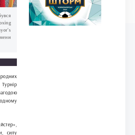
бувся
oxing
yor's
мени
ародних
. Турнір
нагодою
родному
айстер»,
и, силу