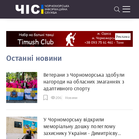
Реклама
Останні новини
Ветерани з Чорноморська здобули
нагороди на обласних змаганнях з
адаптивного спорту
206
Новини
У Чорноморську відкрили
меморіальну дошку полеглому
захиснику України - Димитрієву