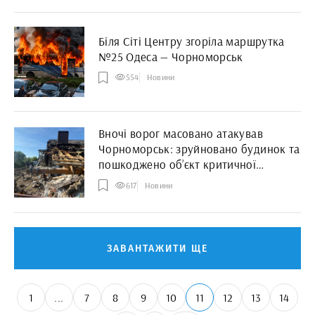
Біля Сіті Центру згоріла маршрутка
№25 Одеса — Чорноморськ
554
Новини
Вночі ворог масовано атакував
Чорноморськ: зруйновано будинок та
пошкоджено об’єкт критичної
інфраструктури
617
Новини
ЗАВАНТАЖИТИ ЩЕ
1
...
7
8
9
10
11
12
13
14