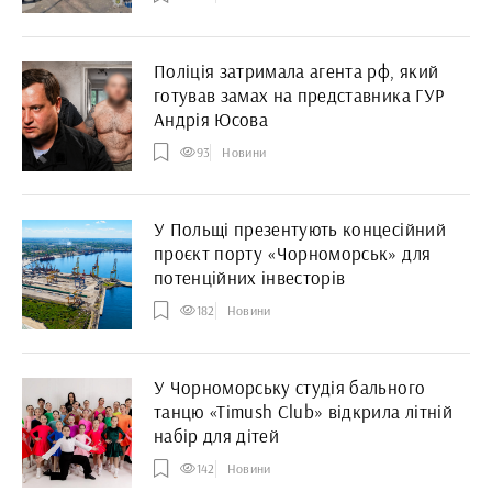
Поліція затримала агента рф, який
готував замах на представника ГУР
Андрія Юсова
93
Новини
У Польщі презентують концесійний
проєкт порту «Чорноморськ» для
потенційних інвесторів
182
Новини
У Чорноморську студія бального
танцю «Timush Club» відкрила літній
набір для дітей
142
Новини