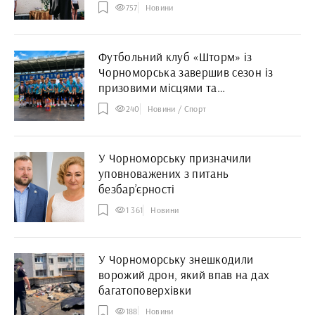
Олександру
757
Новини
Футбольний клуб «Шторм» із
Чорноморська завершив сезон із
призовими місцями та
індивідуальними відзнаками
240
Новини / Спорт
У Чорноморську призначили
уповноважених з питань
безбар’єрності
1 361
Новини
У Чорноморську знешкодили
ворожий дрон, який впав на дах
багатоповерхівки
188
Новини