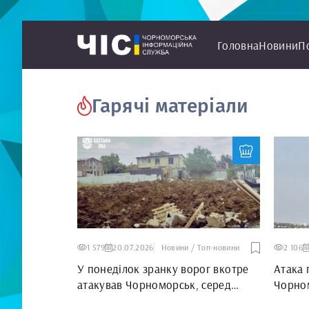
Головна
Новини
П
Гарячі матеріали
1 579
20.07.2026
Новини / Топ-новини
2 106
У понеділок зранку ворог вкотре
Атака 
атакував Чорноморськ, серед
Чорном
постраждалих є дитина
постр