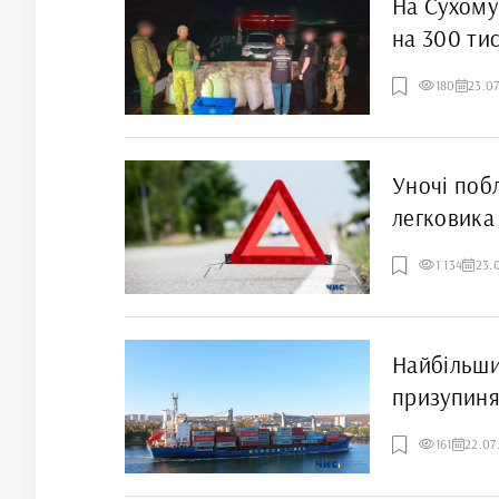
На Сухому
на 300 тис
180
23.0
Уночі поб
легковика
1 134
23.
Найбільши
призупиня
ворожих о
161
22.07