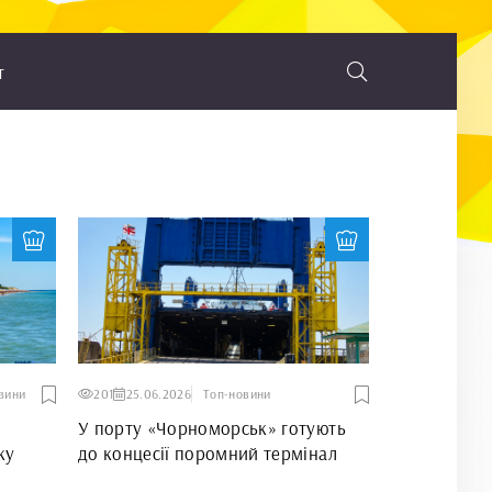
т
вини
201
25.06.2026
Топ-новини
У порту «Чорноморськ» готують
ку
до концесії поромний термінал