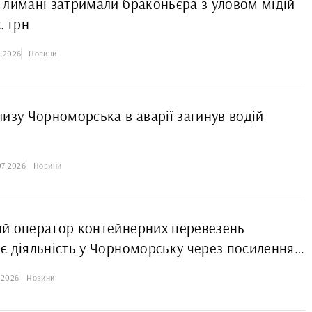
 лимані затримали браконьєра з уловом мідій
. грн
7.2026
Новини
лизу Чорноморська в аварії загинув водій
07.2026
Новини
й оператор контейнерних перевезень
є діяльність у Чорноморську через посилення
бстрілів
.2026
Новини