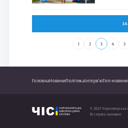
З
1
2
3
4
5
Головна
Новини
Політика
Інтерв'ю
Топ-новини
© 2025 Чорноморська 
Всі права захищені.