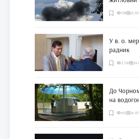
518
25.0
У в. о. м
радник
2 501
24.
До Чорном
на водого
415
24.0