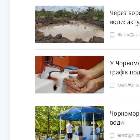
Через вор
води: акту
1 016
22.
У Чорномо
графік по
876
21.0
Чорноморс
води
937
21.0