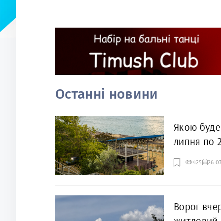
Останні новини
Якою буде
липня по 
425
26.0
Ворог вче
житловий 