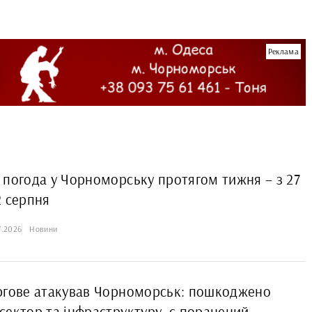
Реклама
 погода у Чорноморську протягом тижня – з 27
2 серпня
7.2026
Новини
ргове атакував Чорноморськ: пошкоджено
сектор та інфраструктуру, є поранений