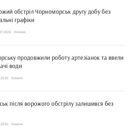
ожий обстріл Чорноморськ другу добу без
альні графіки
07.2026
Новини
рську продовжили роботу артезіанок та ввели
дачі води
7.2026
Новини
ьк після ворожого обстрілу залишився без
7.2026
Новини