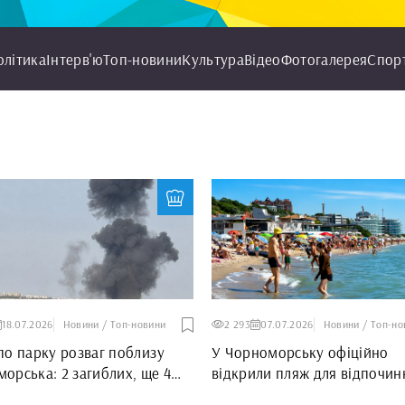
олітика
Інтерв'ю
Топ-новини
Культура
Відео
Фотогалерея
Спор
18.07.2026
Новини / Топ-новини
2 293
07.07.2026
Новини / Топ-но
по парку розваг поблизу
У Чорноморську офіційно
орська: 2 загиблих, ще 4
відкрили пляж для відпочин
аждалих