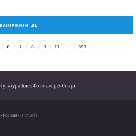
АВАНТАЖИТИ ЩЕ
6
7
8
9
10
...
690
Культура
Відео
Фотогалерея
Спорт
інформаційна служба.