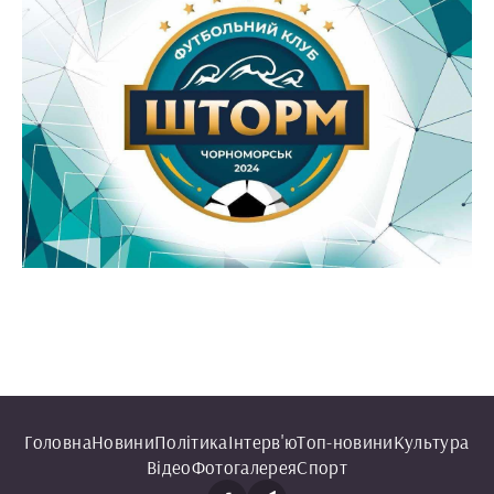
Головна
Новини
Політика
Інтерв'ю
Топ-новини
Культура
Відео
Фотогалерея
Спорт