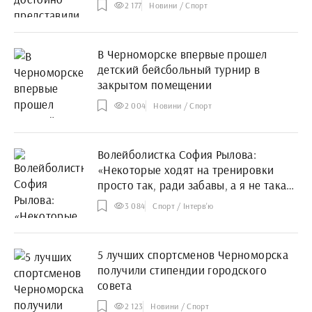
2 177
Новини / Спорт
В Черноморске впервые прошел
детский бейсбольный турнир в
закрытом помещении
2 004
Новини / Спорт
Волейболистка София Рылова:
«Некоторые ходят на тренировки
просто так, ради забавы, а я не такая.
Я хочу с каждой тренировкой
3 084
Спорт / Інтерв'ю
становиться все сильнее и сильнее.
Хочу быть лучшей...»
5 лучших спортсменов Черноморска
получили стипендии городского
совета
2 123
Новини / Спорт