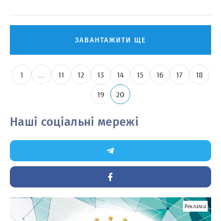
ЗАВАНТАЖИТИ ЩЕ
1
...
11
12
13
14
15
16
17
18
19
20
Наші соціальні мережі
Реклама