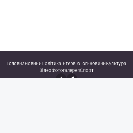
Головна
Новини
Політика
Інтерв'ю
Топ-новини
Культура
Відео
Фотогалерея
Спорт
© 2025 Чорноморська інформаційна служба.
Всі права захищені.