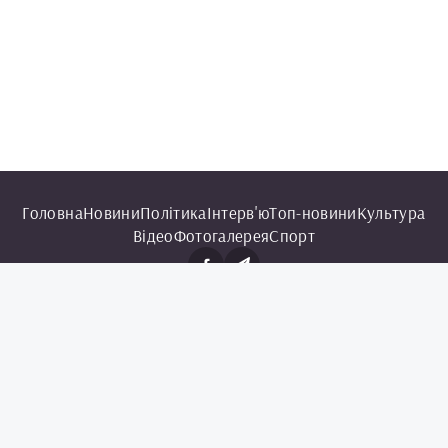
Головна
Новини
Політика
Інтерв'ю
Топ-новини
Культура
Відео
Фотогалерея
Спорт
© 2025 Чорноморська інформаційна служба.
Всі права захищені.