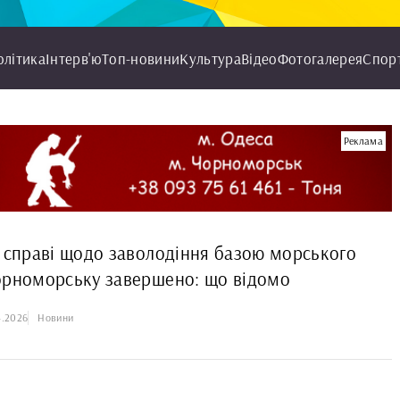
олітика
Інтерв'ю
Топ-новини
Культура
Відео
Фотогалерея
Спор
Реклама
у справі щодо заволодіння базою морського
орноморську завершено: що відомо
4.2026
Новини