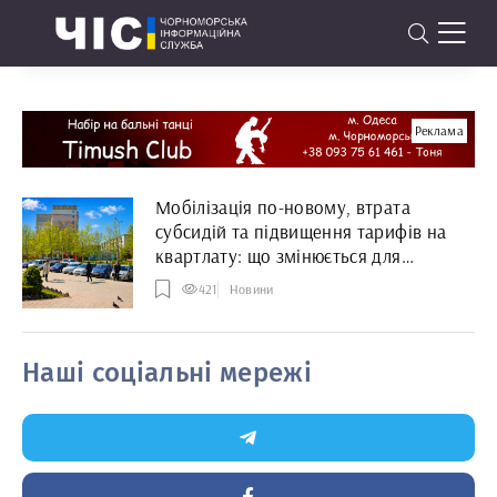
Реклама
Мобілізація по-новому, втрата
субсидій та підвищення тарифів на
квартлату: що змінюється для
мешканців Чорноморська з 1 травня
421
Новини
2026 року
Наші соціальні мережі