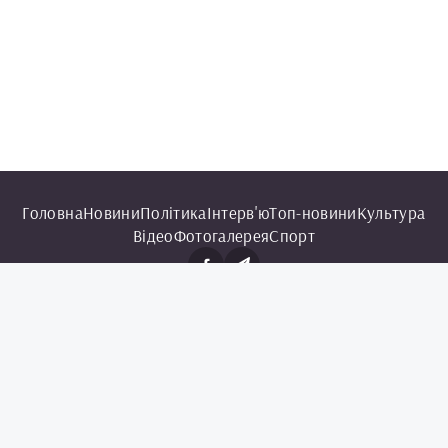
Головна
Новини
Політика
Інтерв'ю
Топ-новини
Культура
Відео
Фотогалерея
Спорт
© 2025 Чорноморська інформаційна служба.
Всі права захищені.