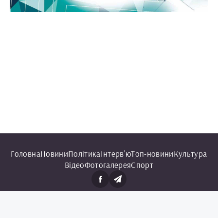
Головна
Новини
Політика
Інтерв'ю
Топ-новини
Культура
Відео
Фотогалерея
Спорт