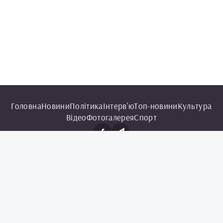
Головна
Новини
Політика
Інтерв'ю
Топ-новини
Культура
Відео
Фотогалерея
Спорт
© 2025 Чорноморська інформаційна служба.
Всі права захищені.