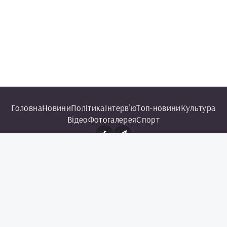
Головна
Новини
Політика
Інтерв'ю
Топ-новини
Культура
Відео
Фотогалерея
Спорт
© 2025 Чорноморська інформаційна служба.
Всі права захищені.